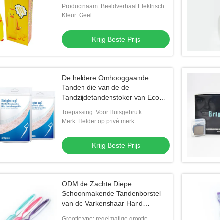
Automatische de Jonge geitjes
Productnaam: Beeldverhaal Elektrische
Elektrische Tandenborstel IPX7B
Tandenborstel
Kleur: Geel
Krijg Beste Prijs
De heldere Omhooggaande
Tanden die van de de
Tandzijdetandenstoker van Eco
Vriendschappelijke Flosser
Toepassing: Voor Huisgebruik
schoonmaken pasten Etiket aan
Merk: Helder op privé merk
Krijg Beste Prijs
ODM de Zachte Diepe
Schoonmakende Tandenborstel
van de Varkenshaar Hand
Volwassen Plastic Tandenborstel
Groottetype: regelmatige grootte