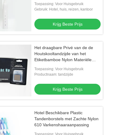
Wijzen4hr Lasten overeind
Toepassing: Voor Huisgebruik
Gebruik: Hotel, huis, reizen, kantoor
Krijg Beste Prijs
Het draagbare Privé van de de
Houtskooltandzijde van het
Etiketbamboe Nylon Materiële
Aroma van de 50 Metermunt
Toepassing: Voor Huisgebruik
Productnaam: tandzijde
Krijg Beste Prijs
Hotel Beschikbare Plastic
Tandenborstels met Zachte Nylon
610 Varkenshaaraanpassing
Toepassing: Voor Huisgebruik