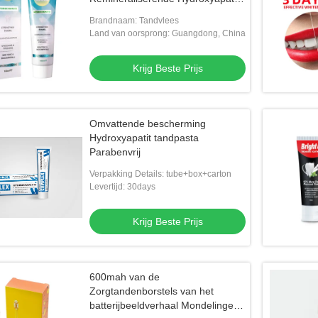
Reparatie
Brandnaam: Tandvlees
Land van oorsprong: Guangdong, China
Krijg Beste Prijs
Omvattende bescherming
Hydroxyapatit tandpasta
Parabenvrij
Verpakking Details: tube+box+carton
Levertijd: 30days
Krijg Beste Prijs
600mah van de
Zorgtandenborstels van het
batterijbeeldverhaal Mondelinge