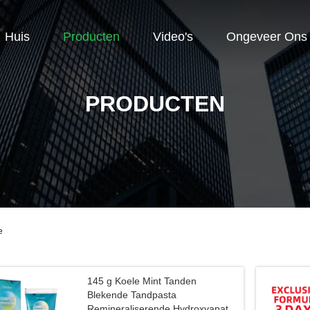
Huis
Producten
Video's
Ongeveer Ons
PRODUCTEN
e
145 g Koele Mint Tanden
Blekende Tandpasta
Remineraliserende Hydroxyapatit