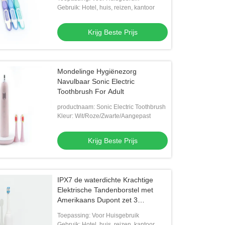
Gebruik: Hotel, huis, reizen, kantoor
Krijg Beste Prijs
o
Mondelinge Hygiënezorg
irriterende tandpasta met pompfles
Nieuwe tandverzorgingsmiddelen N
Navulbaar Sonic Electric
irriterende tandpasta's 130 g
Toothbrush For Adult
productnaam: Sonic Electric Toothbrush
Krijg Beste Prijs
Krijg Beste Prijs
Kleur: Wit/Roze/Zwarte/Aangepast
Krijg Beste Prijs
IPX7 de waterdichte Krachtige
Elektrische Tandenborstel met
Amerikaans Dupont zet 3
Wijzen4hr Lasten overeind
Toepassing: Voor Huisgebruik
Gebruik: Hotel, huis, reizen, kantoor