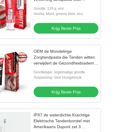
helderder tanden 120g
Grootte: 120 g, enz.
Aroma: Munt, groene thee, enz.
Krijg Beste Prijs
OEM de Mondelinge
Zorgtandpasta die Tanden witten
verwijdert de Gezondheidsadem
van Tabaksvlekken
Groottetype: regelmatige grootte
Toepassing: Voor Huisgebruik
Krijg Beste Prijs
IPX7 de waterdichte Krachtige
Elektrische Tandenborstel met
Amerikaans Dupont zet 3