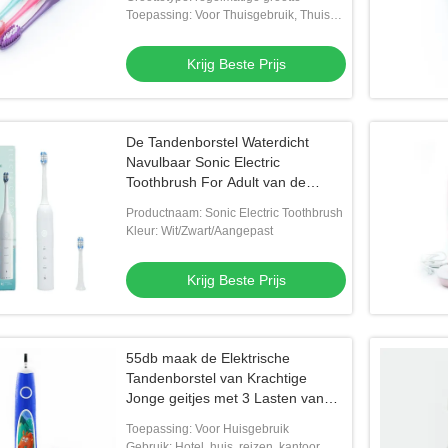
Toepassing: Voor Thuisgebruik, Thuis
Tanden Bleken
Krijg Beste Prijs
Vide
De Tandenborstel Waterdicht
wittend Anti Microbieel
Beste kwaliteitsvolwassene die
Niet-
Navulbaar Sonic Electric
fluoride van het
Refeshens-Privé merk van de fluoride
Toothbrush For Adult van de
ma
het vrije originele tandpasta wit
hygiëneelektronika
Productnaam: Sonic Electric Toothbrush
g Beste Prijs
Krijg Beste Prijs
Kleur: Wit/Zwart/Aangepast
Krijg Beste Prijs
55db maak de Elektrische
Tandenborstel van Krachtige
Jonge geitjes met 3 Lasten van
Kindwijzen 8hr schoon
Toepassing: Voor Huisgebruik
Gebruik: Hotel, huis, reizen, kantoor