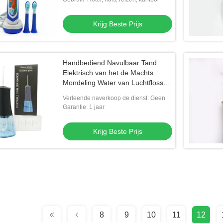
Krijg Beste Prijs
Handbediend Navulbaar Tand
Elektrisch van het de Machts
Mondeling Water van Luchtflosser
Draadloos de Tand
Verleende naverkoop de dienst: Geen
Schoonmakend Water Flosser van
Garantie: 1 jaar
Irrigator
Krijg Beste Prijs
8
9
10
11
12