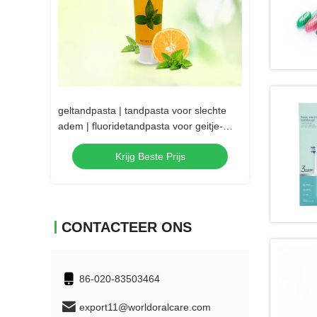
Video
 Melissa
geltandpasta | tandpasta voor slechte
Nieuw Volwassen 
tamine C
adem | fluoridetandpasta voor geitje-
vrij de tandpasta
mondelinge zorgtandpasta
Kokosnotenaro
s
Krijg Beste Prijs
Krij
CONTACTEER ONS
86-020-83503464
export11@worldoralcare.com