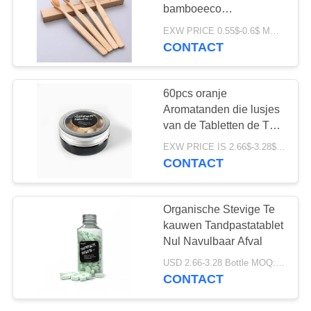
bamboeeco
Vriendschappelijke
EXW PRICE 0.55$-0.6$ MOQ:30000pcs
Groene Composteerbare
CONTACT
18
houten het
De Tandpasta van
handvattandenborstel
60pcs oranje
organische
Aromatanden die lusjes
van de Tabletten de Te
Kinderen
kauwen natuurlijke
EXW PRICE IS 2.66$-3.28$/BOTTLE MOQ:de doos van 60pcs *100
tandpasta witten
CONTACT
17
Organische Stevige Te
Tanden die Poeder
kauwen Tandpastatablet
Nul Navulbaar Afval
witten
USD 2.66-3.28 Bottle MOQ:150 Flessen
CONTACT