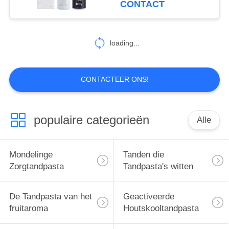
CONTACT
25
Mondelinge
loading...
Zorgmondspoeling
CONTACTEER ONS!
populaire categorieën
Alle
88
Mondelinge
Mondelinge
Tanden die
Zorgtandenborstels
Zorgtandpasta
Tandpasta's witten
De Tandpasta van het
Geactiveerde
fruitaroma
Houtskooltandpasta