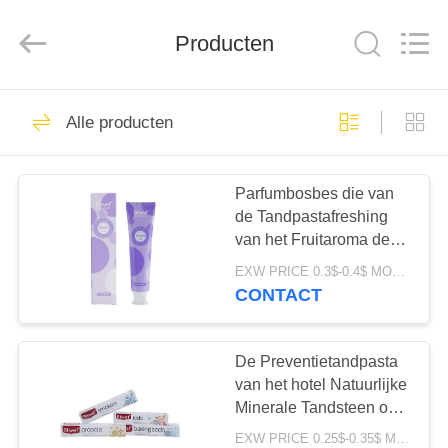
WORLD
ORAL
CARE
CENTER.
Producten
All
Rights
Reserved.
HUIS
150
Alle producten
Mondelinge
PRODUCTEN
Zorgtandpasta
Parfumbosbes die van
de Tandpastafreshing
VIDEO'S
van het Fruitaroma de
Adem 100G witten
EXW PRICE 0.3$-0.4$ MOQ:500pcs-30000pcs
ONGEVEER
CONTACT
58
ONS
Tanden die
De Preventietandpasta
FABRIEKSREIS
van het hotel Natuurlijke
Tandpasta's witten
Minerale Tandsteen om
Gele Vlekken te
EXW PRICE 0.25$-0.35$ MOQ:500pcs-30000pcs