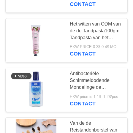
KWALITEITSCONTROLE
verwijderen
CONTACT
CONTACTEER
Het witten van ODM van
18
ONS
de de Tandpasta100gm
De Tandpasta van
Tandpasta van het
Antiplaque
VERZOEK
het fruitaroma
EXW PRICE 0.3$-0.4$ MOQ:500pcs-30000pcs
Antitandsteen
CONTACT
OM
EEN
Antibacteriële
CITAAT
Schimmeldodende
Mondelinge de
18
Zorgmondspoeling van
SITEMAP
EXW price is 1.1$- 1.2$/pcs MOQ:5000pcs
Geactiveerde
het muntaroma 400ml
CONTACT
voor Rokersadem
Houtskooltandpasta
PRIVACYBELEID
Van de de
Reistandenborstel van