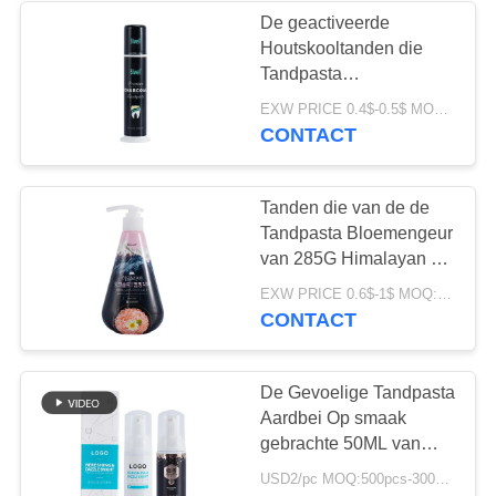
De geactiveerde
Houtskooltanden die
28
Tandpasta
Te kauwen
Schoonmakende
EXW PRICE 0.4$-0.5$ MOQ:500pcs-30000pcs
Mousse witten verwijdert
CONTACT
Tandpastatablet
Vlekken 60ml
Tanden die van de de
Tandpasta Bloemengeur
van 285G Himalayan de
Roze Zoute Reinigende
42
EXW PRICE 0.6$-1$ MOQ:500pcs-30000pcs
Mousse witten
CONTACT
Tanden die
Tabletten witten
De Gevoelige Tandpasta
Aardbei Op smaak
gebrachte 50ML van
antiholtekinderen
USD2/pc MOQ:500pcs-30000pcs