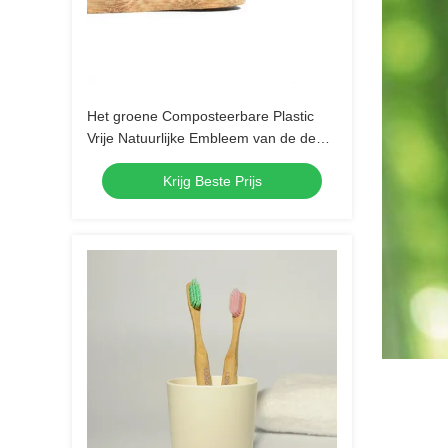
Het groene Composteerbare Plastic
Vrije Natuurlijke Embleem van de de
Tandenborsteldouane van de
Krijg Beste Prijs
Bamboehoutskool