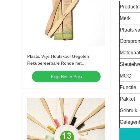
Product
Merk
Plaats v
Oorspro
Materiaa
Plastic Vrije Houtskool Gegoten
Rekupereerbare Ronde het
Sleutelw
Bamboetandenborstel van de
MOQ
Krijg Beste Prijs
Bamboetandenborstel
Functie
Pakket
Gebruik
Gelegen