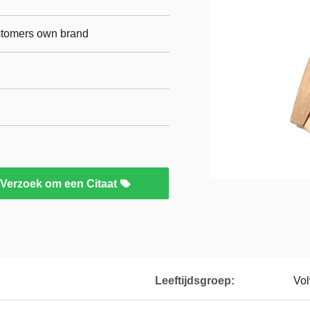
ustomers own brand
Verzoek om een Citaat
l
Leeftijdsgroep:
Vo