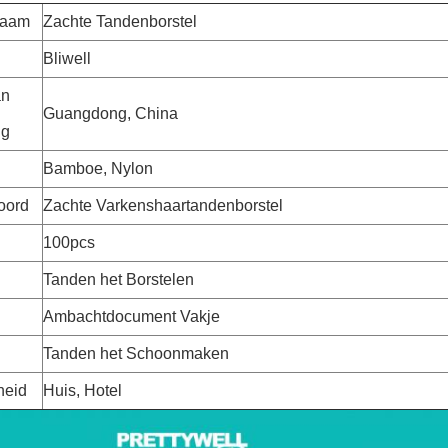
naam
Zachte Tandenborstel
Bliwell
an
Guangdong, China
ng
l
Bamboe, Nylon
oord
Zachte Varkenshaartandenborstel
100pcs
Tanden het Borstelen
Ambachtdocument Vakje
Tanden het Schoonmaken
heid
Huis, Hotel