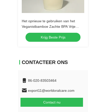
Het opnieuw te gebruiken van het
Veganistbamboe Zachte BPA Vrije
Nylon Varkenshaar van de de
Krijg Beste Prijs
Houtskooltandenborstel
CONTACTEER ONS
86-020-83503464
export11@worldoralcare.com
Contact nu