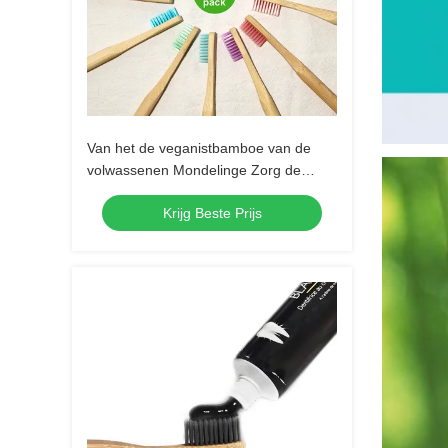
Van het de veganistbamboe van de
volwassenen Mondelinge Zorg de
Houtskooltandenborstel Gemengde
Krijg Beste Prijs
Kleur