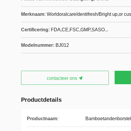
Merknaam:
Worldoralcare/dentifresh/Bright up,or c
Certificering:
FDA,CE,FSC,GMP,SASO...
Modelnummer:
BJ012
contacteer ons
Productdetails
Productnaam:
Bamboetandenborste