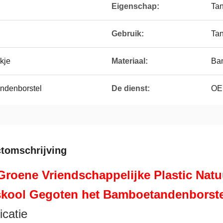
Eigenschap:
Tan
Gebruik:
Ta
kje
Materiaal:
Ba
ndenborstel
De dienst:
OEM
tomschrijving
Groene Vriendschappelijke Plastic Natu
kool Gegoten het Bamboetandenborste
icatie