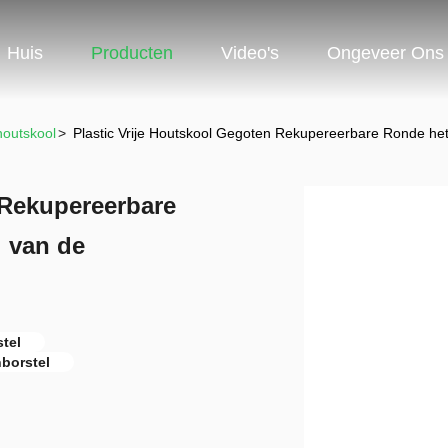
Huis
Producten
Video's
Ongeveer Ons
outskool
>
Plastic Vrije Houtskool Gegoten Rekupereerbare Ronde h
 Rekupereerbare
 van de
tel
borstel