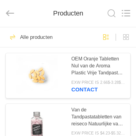
WORLD
ORAL
CARE
CENTER.
Producten
All
Rights
Reserved.
HUIS
150
Alle producten
Mondelinge
PRODUCTEN
Zorgtandpasta
OEM Oranje Tabletten
Nul van de Aroma
VIDEO'S
Plastic Vrije Tandpasta
Afval Ovale Vorm
EXW PRICE IS 2.66$-3.28$/BOTTLE MOQ:de doos van 60pcs *100
ONGEVEER
CONTACT
58
ONS
Tanden die
Van de
FABRIEKSREIS
Tandpastatabletten van
Tandpasta's witten
reiseco Natuurlijke van
de Kauwgom Gevoelige
EXW PRICE IS $4.23-$5.32/BOTTLE MOQ:de fles van 100pcs/BOTTLE *100