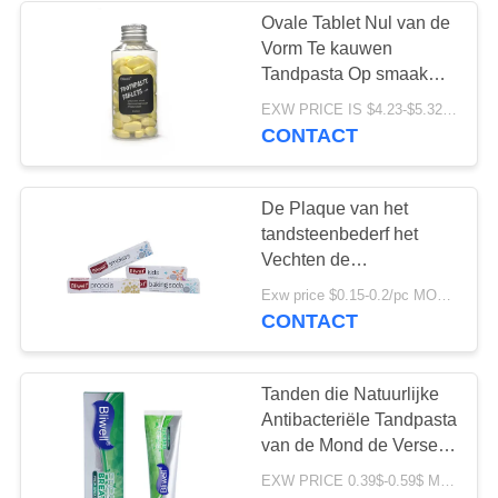
Ovale Tablet Nul van de
Vorm Te kauwen
28
Tandpasta Op smaak
Te kauwen
gebrachte Afvalcitroen
EXW PRICE IS $4.23-$5.32/BOTTLE MOQ:de fles van 100pcs/BOTTLE *100
CONTACT
Tandpastatablet
De Plaque van het
tandsteenbederf het
Vechten de
Ademverfrissing van de
42
Exw price $0.15-0.2/pc MOQ:500pcs-30000pcs
Tandpastamunt
CONTACT
Tanden die
Tabletten witten
Tanden die Natuurlijke
Antibacteriële Tandpasta
van de Mond de Verse
Tandpasta voor Slechte
EXW PRICE 0.39$-0.59$ MOQ:500pcs-30000pcs
adem witten