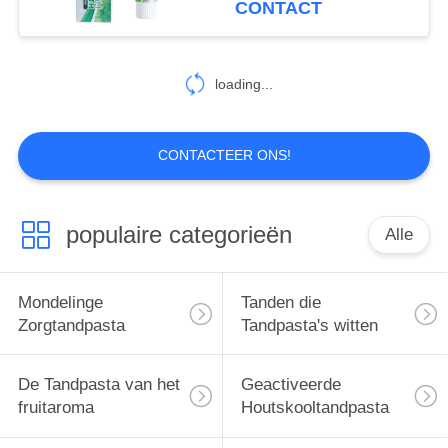
CONTACT
25
Mondelinge
loading...
Zorgmondspoeling
CONTACTEER ONS!
populaire categorieën
Alle
88
Mondelinge
Mondelinge
Tanden die
Zorgtandenborstels
Zorgtandpasta
Tandpasta's witten
De Tandpasta van het
Geactiveerde
fruitaroma
Houtskooltandpasta