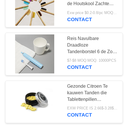
de Houtskool Zachte
Varkenshaar van de
Exw price $0.2-0.8/pc MOQ:100pcs
bamboetandenborstel
CONTACT
18
Vastgestelde
De Tandpasta van
Reis Navulbare
organische
Draadloze
Tandenborstel 6 de Zorg
Kinderen
Elektrische
$7-$8 MOQ:MOQ: 10000PCS
Tandenborstel IPX7 van
CONTACT
de Wijzegom
17
Gezonde Citroen Te
Tanden die Poeder
kauwen Tanden die
Tablettenpillen
witten
schoonmaken Geen
EXW PRICE IS 2.66$-3.28$/BOTTLE MOQ:de doos van 60pcs *100
Afval
CONTACT