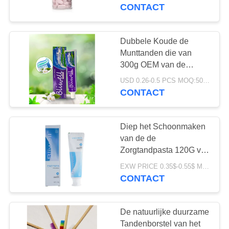
KWALITEITSCONTROLE
Tanden de
CONTACT
Tandpastatabletten
CONTACTEER
Dubbele Koude de
18
ONS
Munttanden die van
De Tandpasta van
300g OEM van de
Tandpasta's Antiholte
VERZOEK
het fruitaroma
USD 0.26-0.5 PCS MOQ:500pcs-30000pcs
witten
CONTACT
OM
EEN
Diep het Schoonmaken
CITAAT
van de de
Zorgtandpasta 120G van
18
het Muntaroma
SITEMAP
EXW PRICE 0.35$-0.55$ MOQ:500pcs-30000pcs
Geactiveerde
Mondeling het
CONTACT
Huisgebruik
Houtskooltandpasta
PRIVACYBELEID
De natuurlijke duurzame
Tandenborstel van het