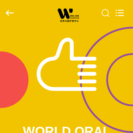
WORLD
ORAL
CARE
CENTER.
All
Rights
Reserved.
HUIS
PRODUCTEN
VIDEO'S
ONGEVEER
ONS
FABRIEKSREIS
WORLD ORAL