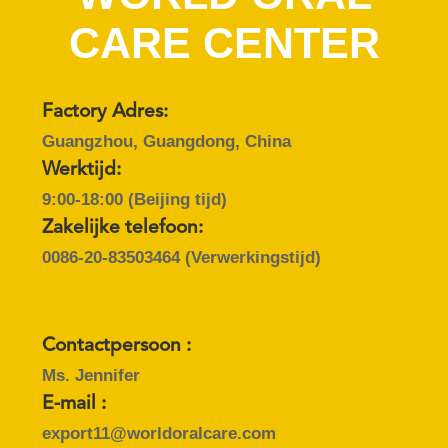
KWALITEITSCONTROLE
CARE CENTER
CONTACTEER
ONS
Factory Adres:
Guangzhou, Guangdong, China
VERZOEK
Werktijd:
OM
9:00-18:00 (Beijing tijd)
EEN
Zakelijke telefoon:
CITAAT
0086-20-83503464
(Verwerkingstijd)
SITEMAP
Contactpersoon :
Ms. Jennifer
PRIVACYBELEID
E-mail :
export11@worldoralcare.com