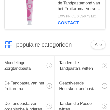
de Tandpastamond van
het Fruitaroma Verse
Speciale het
EXW PRICE 0.3$-0.4$ MOQ:500pcs-30000pcs
Parfumodm witten
CONTACT
populaire categorieën
Alle
Mondelinge
Tanden die
Zorgtandpasta
Tandpasta's witten
De Tandpasta van het
Geactiveerde
fruitaroma
Houtskooltandpasta
De Tandpasta van
Tanden die Poeder
organische Kinderen
witten