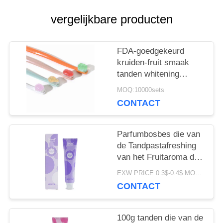
SITEMAP
vergelijkbare producten
PRIVACYBELEID
FDA-goedgekeurd
kruiden-fruit smaak
tanden whitening
tandpasta voor alle
MOQ:10000sets
leeftijden
CONTACT
Parfumbosbes die van
de Tandpastafreshing
van het Fruitaroma de
Adem 100G witten
EXW PRICE 0.3$-0.4$ MOQ:500pcs-30000pcs
CONTACT
100g tanden die van de