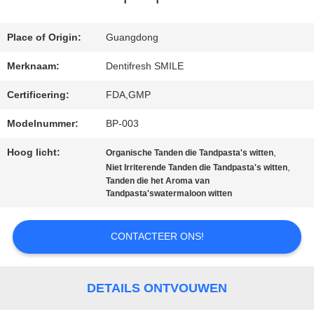
Place of Origin:
Guangdong
KWALITEITSCONTROLE
Merknaam:
Dentifresh SMILE
CONTACTEER
Certificering:
FDA,GMP
Modelnummer:
BP-003
ONS
Hoog licht:
,
Organische Tanden die Tandpasta's witten
,
Niet Irriterende Tanden die Tandpasta's witten
VERZOEK
Tanden die het Aroma van
Tandpasta'swatermaloon witten
OM
EEN
CONTACTEER ONS!
CITAAT
DETAILS ONTVOUWEN