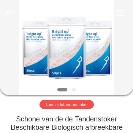
WORLD
ORAL
CARE
CENTER.
All
Rights
Reserved.
HUIS
PRODUCTEN
VIDEO'S
ONGEVEER
ONS
Tandzijdetandenstoker
FABRIEKSREIS
Schone van de de Tandenstoker
Beschikbare Biologisch afbreekbare