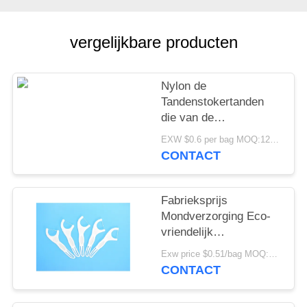
vergelijkbare producten
Nylon de
Tandenstokertanden
die van de
Draadtandzijde
EXW $0.6 per bag MOQ:12000bags
Beschikbare
CONTACT
Tandzijdestokken
schoonmaken
Fabrieksprijs
Mondverzorging Eco-
vriendelijk
Geavanceerde Schoon
Exw price $0.51/bag MOQ:30000bags
Tandstoker Tandpasta
CONTACT
Pick Voor Huis Reizen
Hotelgebruik