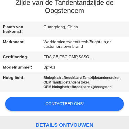
KWALITEITSCONTROLE
Zijde van de Tandentandzijde de
Oogstenoem
CONTACTEER
ONS
Plaats van
Guangdong, China
herkomst:
Merknaam:
Worldoralcare/dentifresh/Bright up,or
VERZOEK
customers own brand
OM
Certificering:
FDA,CE,FSC,GMP,SASO...
EEN
Modelnummer:
Bpf-01
CITAAT
Hoog licht:
,
Biologisch afbreekbare Tandzijdetandenstoker
,
OEM Tandzijdetandenstoker
OEM biologisch afbreekbare zijdeoogsten
SITEMAP
CONTACTEER ONS!
PRIVACYBELEID
DETAILS ONTVOUWEN