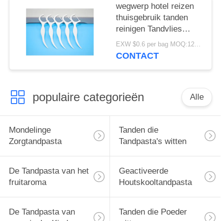
wegwerp hotel reizen
thuisgebruik tanden
reinigen Tandvlies
Tandstokken Tanden
EXW $0.6 per bag MOQ:12000 zakken
reinigen
CONTACT
Tandvliesstokjes
populaire categorieën
Alle
Mondelinge
Tanden die
Zorgtandpasta
Tandpasta's witten
De Tandpasta van het
Geactiveerde
fruitaroma
Houtskooltandpasta
De Tandpasta van
Tanden die Poeder