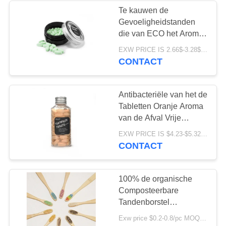
Te kauwen de
Gevoeligheidstanden
28
die van ECO het Aroma
Te kauwen
van de Tablettenmunt
EXW PRICE IS 2.66$-3.28$/BOTTLE MOQ:de doos van 60pcs *100
witten
CONTACT
Tandpastatablet
Antibacteriële van het de
Tabletten Oranje Aroma
van de Afval Vrije
Tandpasta Duurzame de
42
EXW PRICE IS $4.23-$5.32/BOTTLE MOQ:de fles van 100pcs/BOTTLE *100
Tandpastatabletten
CONTACT
Tanden die
Tabletten witten
100% de organische
Composteerbare
Tandenborstel
Vriendschappelijke Eco
Exw price $0.2-0.8/pc MOQ:100pcs
van de