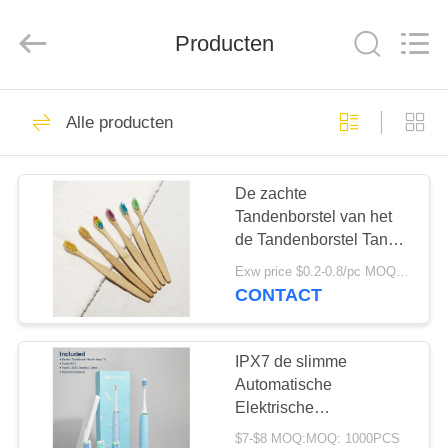
WORLD
ORAL
CARE
CENTER.
Producten
All
Rights
Reserved.
HUIS
150
Alle producten
Mondelinge
PRODUCTEN
Zorgtandpasta
De zachte
Tandenborstel van het
VIDEO'S
de Tandenborstel Tand
Schoonmakende
Exw price $0.2-0.8/pc MOQ:100pcs
Volwassen Bamboe van
ONGEVEER
CONTACT
Eco van het
58
ONS
Vezelbamboe
Tanden die
Vriendschappelijke
IPX7 de slimme
FABRIEKSREIS
Automatische
Tandpasta's witten
Elektrische
Tandenborstel van de
$7-$8 MOQ:MOQ: 1000PCS