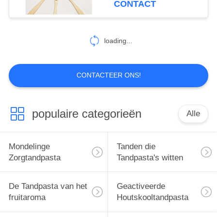
CONTACT
Bamboehoutskool
25
Mondelinge
loading...
Zorgmondspoeling
CONTACTEER ONS!
populaire categorieën
Alle
88
Mondelinge
Mondelinge
Tanden die
Zorgtandenborstels
Zorgtandpasta
Tandpasta's witten
De Tandpasta van het
Geactiveerde
fruitaroma
Houtskooltandpasta