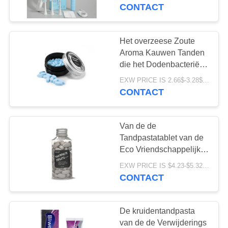
KWALITEITSCONTROLE
reeks navulbare
CONTACT
tandenborstel voor
Oudere Volwassenen
CONTACTEER
Het overzeese Zoute
18
ONS
Aroma Kauwen Tanden
De Tandpasta van
die het Dodenbacteriën
witten van de
VERZOEK
het fruitaroma
EXW PRICE IS 2.66$-3.28$/BOTTLE MOQ:de doos van 60pcs *100
Tablettentandpasta
CONTACT
OM
EEN
Van de de
CITAAT
Tandpastatablet van de
Eco Vriendschappelijk
18
Cacao Te kauwen
SITEMAP
EXW PRICE IS $4.23-$5.32/BOTTLE MOQ:de fles van 100pcs/BOTTLE *100
Geactiveerde
Plastic de
CONTACT
Flessenpakket
Houtskooltandpasta
PRIVACYBELEID
Gemakkelijk te dragen
De kruidentandpasta
van de de Verwijderings