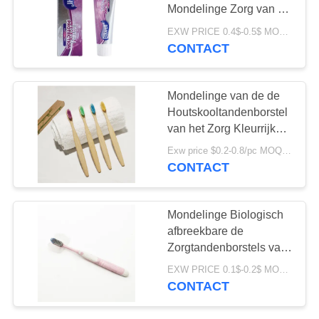
Mondelinge Zorg van de
Tandenvlek Geen
EXW PRICE 0.4$-0.5$ MOQ:500pcs-30000pcs
Gevoeligheid voor Hotel
CONTACT
18
De Tandpasta van
Mondelinge van de de
organische
Houtskooltandenborstel
van het Zorg Kleurrijke
Kinderen
Bamboe Groene Plastic
Exw price $0.2-0.8/pc MOQ:100pcs
Vrije OEM
CONTACT
17
Mondelinge Biologisch
Tanden die Poeder
afbreekbare de
Zorgtandenborstels van
witten
het Eco Plastic Zachte
EXW PRICE 0.1$-0.2$ MOQ:30000pcs
Varkenshaar
CONTACT