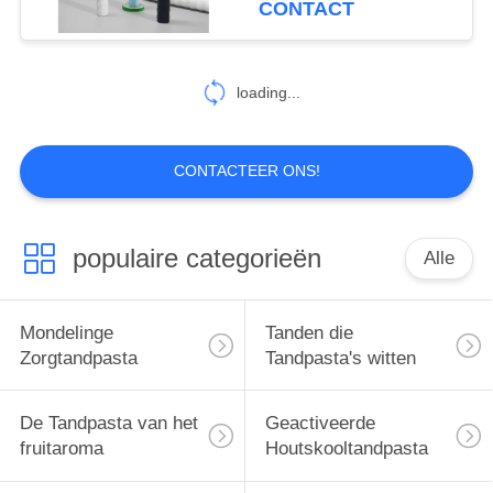
CONTACT
25
Mondelinge
loading...
Zorgmondspoeling
CONTACTEER ONS!
populaire categorieën
Alle
88
Mondelinge
Mondelinge
Tanden die
Zorgtandenborstels
Zorgtandpasta
Tandpasta's witten
De Tandpasta van het
Geactiveerde
fruitaroma
Houtskooltandpasta