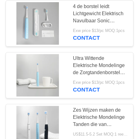
4 de borstel leidt
Lichtgewicht Elektrisch
28
Navulbaar Sonic
Te kauwen
Toothbrush With Smart
Exw price $13/pc MOQ:1pcs
Timer
CONTACT
Tandpastatablet
Ultra Wittende
Elektrische Mondelinge
de Zorgtandenborstels
IPX7 van Sonic 0.7W
42
Exw price $13/pc MOQ:1pcs
voor Reis
CONTACT
Tanden die
Tabletten witten
Zes Wijzen maken de
Elektrische Mondelinge
Tanden die van
Zorgtandenborstels FCC
US$11.5-5.2 Set MOQ:1 reeks
witten waterdicht