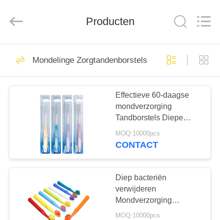
WORLD
ORAL
CARE
CENTER.
Producten
All
Rights
Reserved.
HUIS
150
Mondelinge Zorgtandenborstels
Mondelinge
PRODUCTEN
Zorgtandpasta
Effectieve 60-daagse
mondverzorging
VIDEO'S
Tandborstels Diepe
bacteriën verwijderen
MOQ:10000pcs
Zachtjes reinigen
ONGEVEER
CONTACT
58
ONS
Tanden die
Diep bacteriën
FABRIEKSREIS
verwijderen
Tandpasta's witten
Mondverzorging
Tandborstels 350g Witte
MOQ:10000pcs