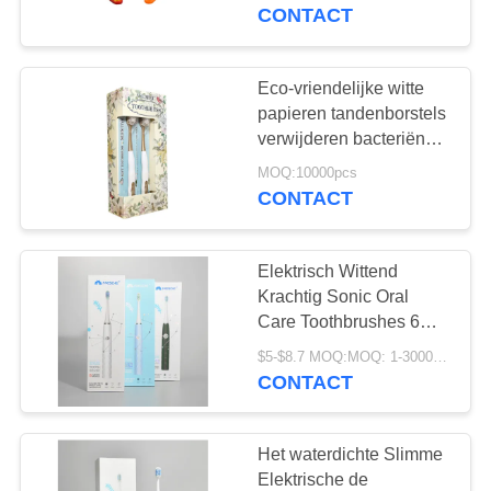
KWALITEITSCONTROLE
papieren doos 60 dagen
CONTACT
gebruik
CONTACTEER
Eco-vriendelijke witte
18
ONS
papieren tandenborstels
De Tandpasta van
verwijderen bacteriën
voor diepe tandreiniging
VERZOEK
het fruitaroma
MOQ:10000pcs
CONTACT
OM
EEN
Elektrisch Wittend
CITAAT
Krachtig Sonic Oral
Care Toothbrushes 6
18
Wijzeoem
SITEMAP
$5-$8.7 MOQ:MOQ: 1-3000PCS
Geactiveerde
Douaneembleem
CONTACT
Houtskooltandpasta
PRIVACYBELEID
Het waterdichte Slimme
Elektrische de