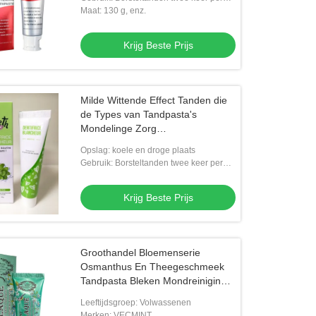
dag
Maat: 130 g, enz.
Krijg Beste Prijs
Milde Wittende Effect Tanden die
de Types van Tandpasta's
Mondelinge Zorg
Tandzorgproducten 50g witten
Opslag: koele en droge plaats
Gebruik: Borsteltanden twee keer per
dag
Krijg Beste Prijs
Groothandel Bloemenserie
Osmanthus En Theegeschmeek
Tandpasta Bleken Mondreiniging
Tandbleken
Leeftijdsgroep: Volwassenen
Merken: VECMINT