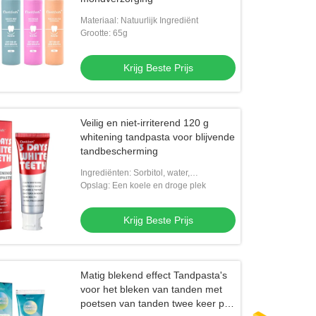
Materiaal: Natuurlijk Ingrediënt
Grootte: 65g
Krijg Beste Prijs
Veilig en niet-irriterend 120 g
whitening tandpasta voor blijvende
tandbescherming
Ingrediënten: Sorbitol, water,
zuiveringszout, natriumfytaat.
Opslag: Een koele en droge plek
Krijg Beste Prijs
Matig blekend effect Tandpasta's
voor het bleken van tanden met
poetsen van tanden twee keer per