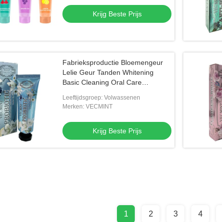
Krijg Beste Prijs
Fabrieksproductie Bloemengeur
Lelie Geur Tanden Whitening
Basic Cleaning Oral Care
Tandpasta
Leeftijdsgroep: Volwassenen
Merken: VECMINT
Krijg Beste Prijs
1
2
3
4