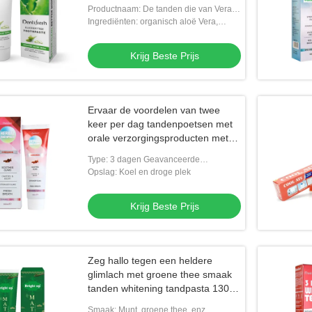
van aloëvera tand natuurlijke
Productnaam: De tanden die van Vera
toothpa van het installatieuittreksel
van het Dentifreshaloë tandpasta witten
Ingrediënten: organisch aloë Vera,
witten
zuiveringszout, installatiesuittreksel
Krijg Beste Prijs
Ervaar de voordelen van twee
keer per dag tandenpoetsen met
orale verzorgingsproducten met
Aqua-ingrediënten
Type: 3 dagen Geavanceerde
tandblekende tandpasta's
Opslag: Koel en droge plek
Krijg Beste Prijs
Zeg hallo tegen een heldere
glimlach met groene thee smaak
tanden whitening tandpasta 130g
houdbaarheid 3 jaar
Smaak: Munt, groene thee, enz.