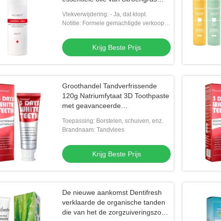
voor effectief verwijderen van
Vlekverwijdering: - Ja, dat klopt.
exogene vlekken
Notitie: Formele gemachtigde verkoop,
de documentuitvoer
Krijg Beste Prijs
Groothandel Tandverfrissende
120g Natriumfytaat 3D Toothpaste
met geavanceerde
bleektechnologie
Toepassing: Borstelen, schuiven, enz.
Brandnaam: Tandvlees
Krijg Beste Prijs
De nieuwe aankomst Dentifresh
verklaarde de organische tanden
die van het de zorgzuiveringszout