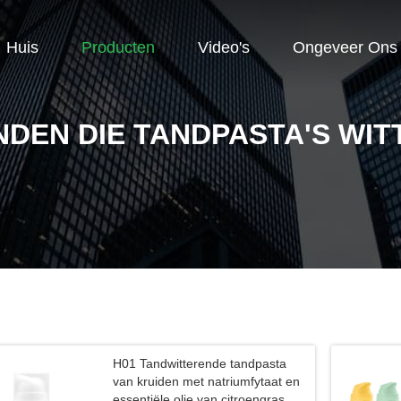
Huis
Producten
Video's
Ongeveer Ons
NDEN DIE TANDPASTA'S WIT
H01 Tandwitterende tandpasta
van kruiden met natriumfytaat en
essentiële olie van citroengras