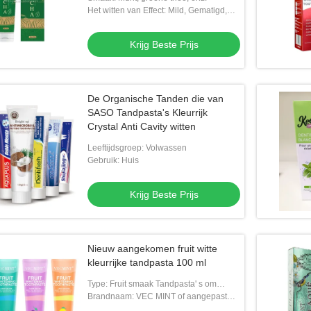
Het witten van Effect: Mild, Gematigd,
Sterk
Krijg Beste Prijs
De Organische Tanden die van
Tanden die Reinigende
Volwassen Whitening Verfrissend
SASO Tandpasta's Kleurrijk
Fluoridevrij
Crystal Anti Cavity witten
Leeftijdsgroep: Volwassen
g Beste Prijs
Krijg Beste Prijs
Gebruik: Huis
Krijg Beste Prijs
Nieuw aangekomen fruit witte
kleurrijke tandpasta 100 ml
Type: Fruit smaak Tandpasta' s om
tanden wit te maken
Brandnaam: VEC MINT of aangepast
merk