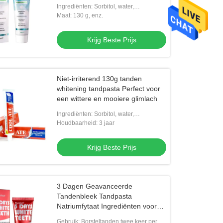
dag en ingrediënten met
Ingrediënten: Sorbitol, water,
natriumfytaat
zuiveringszout, natriumfytaat.
Maat: 130 g, enz.
Krijg Beste Prijs
Niet-irriterend 130g tanden
whitening tandpasta Perfect voor
een wittere en mooiere glimlach
Ingrediënten: Sorbitol, water,
zuiveringszout, natriumfytaat.
Houdbaarheid: 3 jaar
Krijg Beste Prijs
3 Dagen Geavanceerde
Tandenbleek Tandpasta
Natriumfytaat Ingrediënten voor
een Heldere Glimlach
Gebruik: Borsteltanden twee keer per