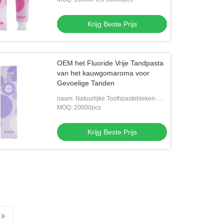
Krijg Beste Prijs
OEM het Fluoride Vrije Tandpasta
van het kauwgomaroma voor
Gevoelige Tanden
naam: Natuurlijke Toothpastebleken-
Tandpasta's
MOQ: 20000pcs
Krijg Beste Prijs