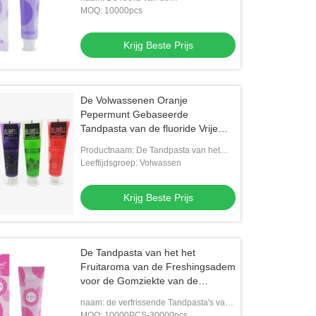
parfumtandpasta: Bosbessenaroma
MOQ: 10000pcs
Krijg Beste Prijs
De Volwassenen Oranje
Pepermunt Gebaseerde
Tandpasta van de fluoride Vrije
Aardbei Op smaak gebrachte
Productnaam: De Tandpasta van het
Tandpasta
fruitaroma
Leeftijdsgroep: Volwassen
Krijg Beste Prijs
De Tandpasta van het het
Fruitaroma van de Freshingsadem
voor de Gomziekte van de
Mondgeur
naam: de verfrissende Tandpasta's van
het fruitaroma
MOQ: 10000PCS-30000pcs