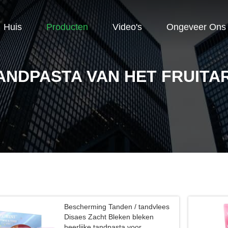
Huis
Producten
Video's
Ongeveer Ons
ANDPASTA VAN HET FRUIT
Bescherming Tanden / tandvlees
Disaes Zacht Bleken bleken
heerlijke tandpasta voor