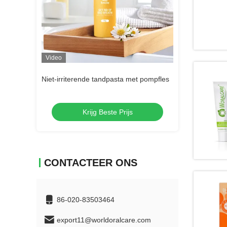
Video
Video
met pompfles
Niet-irriterende tandpasta met pompfles
Niet-irriterende
s
Krijg Beste Prijs
Krij
CONTACTEER ONS
86-020-83503464
export11@worldoralcare.com