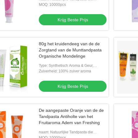
Tandpasta's witten
MOQ: 10000pcs
Krijg Beste Prijs
80g het kruidendeeg van de de
 tandpasta met pompfles
Zorgtand van de Munttandpasta
Organische Mondelinge
Type: Synthetisch Aroma & Geur,
g Beste Prijs
voedselflavor/e-liquid/fruit aroma
Zuiverheid: 100% zuiver aroma
Krijg Beste Prijs
De aangepaste Oranje van de de
Tandpasta Antiholte van het
Fruitaroma Adem van Freshing
naam: Natuurlijke Tandpasta die
Tandpasta's witten
MOQ: 10000pcs