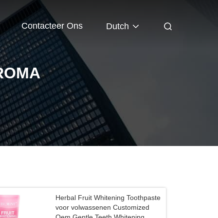
Contacteer Ons
Dutch
AROMA
Herbal Fruit Whitening Toothpaste
voor volwassenen Customized
Oem Gentle Teeth Whitening