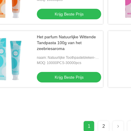
Krijg Beste Prijs
Het parfum Natuurlijke Wittende
Tandpasta 100g van het
zeebriesaroma
naam: Natuurlijke Toothpastebleken-
Tandpasta's
MOQ: 10000PCS-30000pcs
Krijg Beste Prijs
1
2