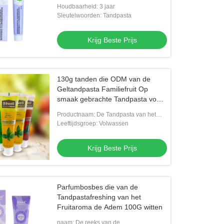
Houdbaarheid: 3 jaar
Sleutelwoorden: Tandpasta
Krijg Beste Prijs
130g tanden die ODM van de
Geltandpasta Familiefruit Op
smaak gebrachte Tandpasta voor
Volwassenen witten
Productnaam: De Tandpasta van het
fruitaroma
Leeftijdsgroep: Volwassen
Krijg Beste Prijs
Parfumbosbes die van de
Tandpastafreshing van het
Fruitaroma de Adem 100G witten
naam: De reeks van de