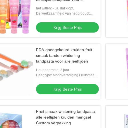
volwassenen
het witten: - Ja, dat klopt.
De werkzaamheid van het product:
Beschermende tanden
*Tandvleesaandoeningen
Krijg Beste Prijs
FDA-goedgekeurd kruiden-fruit
smaak tanden whitening
tandpasta voor alle leeftijden
Houdbaarheid: 3 jaar
Deegtype: Mondverzorging Fruitsmaak
Blekende tandpasta
Krijg Beste Prijs
Fruit smaak whitening tandpasta
alle leeftijden kruiden mengsel
Custom verpakking