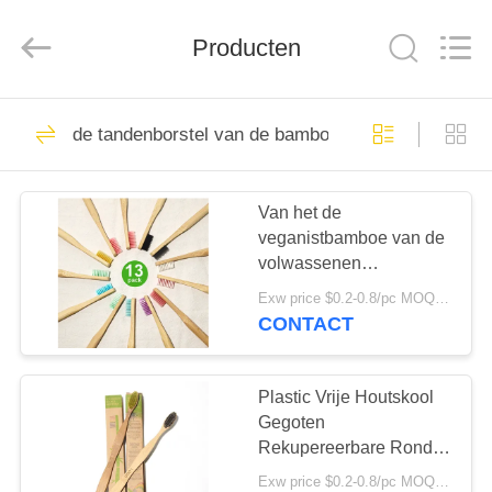
WORLD
ORAL
CARE
CENTER.
Producten
All
Rights
Reserved.
HUIS
150
de tandenborstel van de bamboehoutskool
Mondelinge
PRODUCTEN
Zorgtandpasta
Van het de
veganistbamboe van de
VIDEO'S
volwassenen
Mondelinge Zorg de
Exw price $0.2-0.8/pc MOQ:100pcs
Houtskooltandenborstel
ONGEVEER
CONTACT
Gemengde Kleur
58
ONS
Tanden die
Plastic Vrije Houtskool
FABRIEKSREIS
Gegoten
Tandpasta's witten
Rekupereerbare Ronde
het
Exw price $0.2-0.8/pc MOQ:100pcs