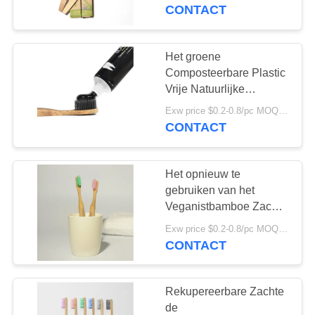
KWALITEITSCONTROLE
Bamboetandenborstel
CONTACT
van de
Bamboetandenborstel
CONTACTEER
Het groene
18
ONS
Composteerbare Plastic
De Tandpasta van
Vrije Natuurlijke
Embleem van de de
VERZOEK
het fruitaroma
Exw price $0.2-0.8/pc MOQ:100pcs
Tandenborsteldouane
CONTACT
OM
van de
Bamboehoutskool
EEN
Het opnieuw te
CITAAT
gebruiken van het
Veganistbamboe Zachte
18
BPA Vrije Nylon
SITEMAP
Exw price $0.2-0.8/pc MOQ:100pcs
Geactiveerde
Varkenshaar van de de
CONTACT
Houtskooltandenborstel
Houtskooltandpasta
PRIVACYBELEID
Rekupereerbare Zachte
de