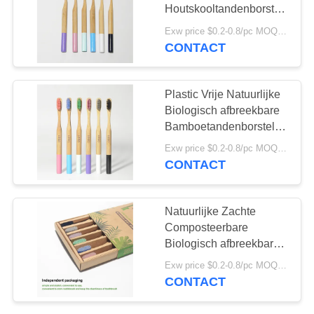
Houtskooltandenborstel
van het Varkenshaar
Exw price $0.2-0.8/pc MOQ:100pcs
Houten Bamboe voor
CONTACT
18
Hotelreis
De Tandpasta van
Plastic Vrije Natuurlijke
organische
Biologisch afbreekbare
Bamboetandenborstel
Kinderen
voor Gevoelige
Exw price $0.2-0.8/pc MOQ:100pcs
Gommen
CONTACT
17
Natuurlijke Zachte
Tanden die Poeder
Composteerbare
Biologisch afbreekbare
witten
het
Exw price $0.2-0.8/pc MOQ:100pcs
Bamboetandenborstel
CONTACT
van Eco ultra