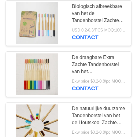
Biologisch afbreekbare
van het de
28
Tandenborstel Zachte
Te kauwen
Varkenshaar van de
USD 0.2-0.3/PCS MOQ:1000 PCs
Bamboehoutskool
CONTACT
Tandpastatablet
Vriendschappelijke
Duurzaam van Eco
De draagbare Extra
Zachte Tandenborstel
van het
Varkenshaarbamboe
42
Exw price $0.2-0.8/pc MOQ:100pcs
100 Percenten
CONTACT
Tanden die
Biologisch afbreekbare
Tandenborstel
Tabletten witten
De natuurlijke duurzame
Tandenborstel van het
de Houtskool Zachte
Varkenshaar van de
Exw price $0.2-0.8/pc MOQ:100pcs
bamboetandenborstel