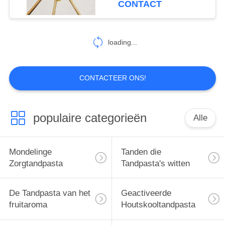
CONTACT
Vastgestelde
25
Mondelinge
loading...
Zorgmondspoeling
CONTACTEER ONS!
populaire categorieën
Alle
88
Mondelinge
Mondelinge
Tanden die
Zorgtandenborstels
Zorgtandpasta
Tandpasta's witten
De Tandpasta van het
Geactiveerde
fruitaroma
Houtskooltandpasta