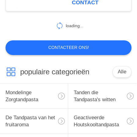
CONTACT
van de
25
Bamboehoutskool
Mondelinge
loading...
Zorgmondspoeling
CONTACTEER ONS!
populaire categorieën
Alle
88
Mondelinge
Mondelinge
Tanden die
Zorgtandenborstels
Zorgtandpasta
Tandpasta's witten
De Tandpasta van het
Geactiveerde
fruitaroma
Houtskooltandpasta