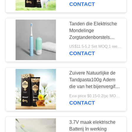
KWALITEITSCONTROLE
Tandpasta van het de
CONTACT
Geurvlekkenmiddel
CONTACTEER
Tanden die Elektrische
18
ONS
Mondelinge
De Tandpasta van
Zorgtandenborstels
witten die 60 Dagen
VERZOEK
het fruitaroma
US$11.5-5.2 Set MOQ:1 reeks
Rohs duren
CONTACT
OM
EEN
Zuivere Natuurlijke de
CITAAT
Tandpasta100g Adem
die van het bijenvergift
18
Tandpasta fris worden
SITEMAP
Exw price $0.15-0.2/pc MOQ:500pcs-30000pcs
Geactiveerde
CONTACT
Houtskooltandpasta
PRIVACYBELEID
3.7V maak elektrische
Batterij In werking