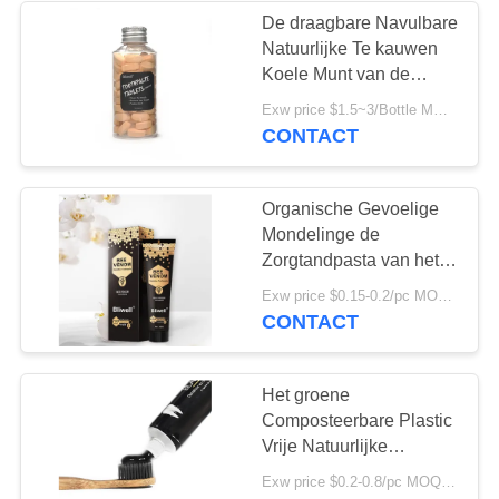
De draagbare Navulbare
Natuurlijke Te kauwen
28
Koele Munt van de
Te kauwen
Tandpastatablet voor
Exw price $1.5~3/Bottle MOQ:5000bottles
Reis
CONTACT
Tandpastatablet
Organische Gevoelige
Mondelinge de
Zorgtandpasta van het
Bijenvergift voor Slechte
42
Exw price $0.15-0.2/pc MOQ:500pcs-30000pcs
adem en Gele Tanden
CONTACT
Tanden die
Tabletten witten
Het groene
Composteerbare Plastic
Vrije Natuurlijke
Embleem van de de
Exw price $0.2-0.8/pc MOQ:100pcs
Tandenborsteldouane