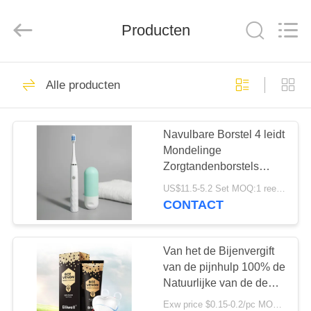
WORLD
ORAL
CARE
CENTER.
Producten
All
Rights
Reserved.
HUIS
150
Alle producten
Mondelinge
PRODUCTEN
Zorgtandpasta
Navulbare Borstel 4 leidt
Mondelinge
VIDEO'S
Zorgtandenborstels
2hours Ladend IPX7
US$11.5-5.2 Set MOQ:1 reeks
ONGEVEER
CONTACT
58
ONS
Tanden die
Van het de Bijenvergift
FABRIEKSREIS
van de pijnhulp 100% de
Tandpasta's witten
Natuurlijke van de de
Tandpastamond
Exw price $0.15-0.2/pc MOQ:500pcs-30000pcs