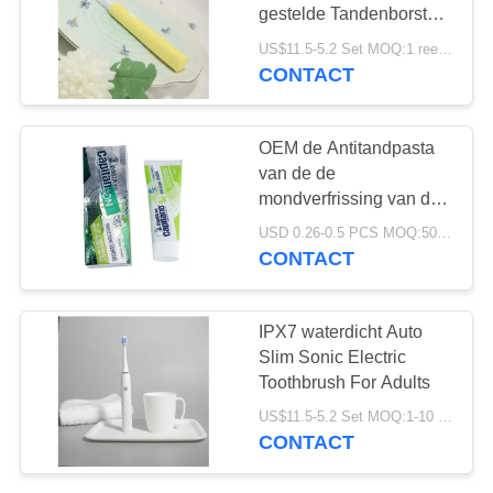
gestelde Tandenborstel
voor Volwassenen
US$11.5-5.2 Set MOQ:1 reeks
waterdicht
CONTACT
18
De Tandpasta van
OEM de Antitandpasta
organische
van de de
mondverfrissing van de
Kinderen
Slechte ademtandpasta
USD 0.26-0.5 PCS MOQ:500pcs-30000pcs
voor Rokende Vlekken
CONTACT
17
IPX7 waterdicht Auto
Tanden die Poeder
Slim Sonic Electric
Toothbrush For Adults
witten
US$11.5-5.2 Set MOQ:1-10 reeks
CONTACT