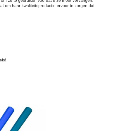
bt om ze te gebruiken voordat u ze moet vervangen.
 om haar kwaliteitsproductie.ervoor te zorgen dat
els!