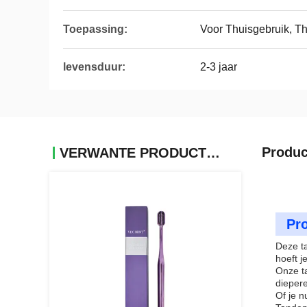
Toepassing:
Voor Thuisgebruik, T
levensduur:
2-3 jaar
Produc
VERWANTE PRODUCTEN
Pro
Deze ta
hoeft j
Onze ta
diepere
Of je n