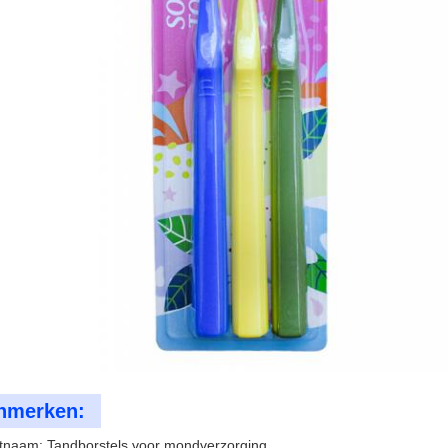
nmerken:
tnaam: Tandborstels voor mondverzorging