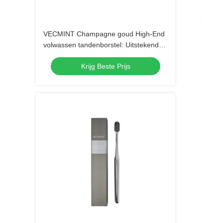
VECMINT Champagne goud High-End
volwassen tandenborstel: Uitstekend
ontwerp voor een superieure
Krijg Beste Prijs
mondhygiëne, perfect voor dagelijks
gebruik