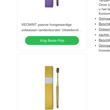
Tandenb
Onze t
u het b
Kortom,
Gemaak
Beschi
VECMINT paarse hoogwaardige
Ontwor
volwassen tandenborstel: Uitstekend
zachte 
ontworpen voor een uitstekende
Beschi
Krijg Beste Prijs
mondhygiëne, perfect voor dagelijks
Gemaak
gebruik
Invest