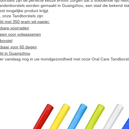
orstels zijn de perfecte keuze.ervoor zorgen dat u voldoende tijd he
andenborstels worden gemaakt in Guangzhou, een stad die bekend staat
est mogelijke product krijgt.
 onze Tandborstels zijn:
t met 350 gram wit papier.
kbare voorraden
pen voor volwassenen
borstel
kbaar voor 60 dagen
t in Guangzhou
eer vandaag nog in uw mondgezondheid met onze Oral Care Tandborst