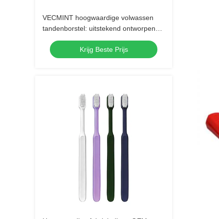
VECMINT hoogwaardige volwassen
tandenborstel: uitstekend ontworpen
voor een uitstekende mondhygiëne,
Krijg Beste Prijs
perfect voor dagelijks gebruik