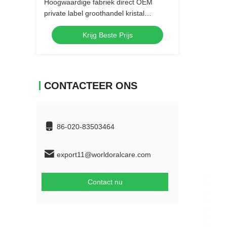
Hoogwaardige fabriek direct OEM
private label groothandel kristal
tandenborstel plastic handleiding
Krijg Beste Prijs
zachte borstel volwassen tandenborstel
CONTACTEER ONS
86-020-83503464
export11@worldoralcare.com
Contact nu