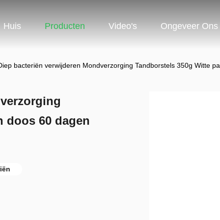
Huis
Producten
Video's
Ongeveer Ons
Diep bacteriën verwijderen Mondverzorging Tandborstels 350g Witte p
dverzorging
en doos 60 dagen
iën