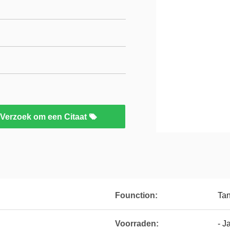
Verzoek om een Citaat
Founction:
Ta
Voorraden:
- J