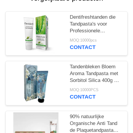
Dentifreshtanden die
Tandpasta's voor
Professionele
Mondelinge niet Giftige
MOQ:10000pcs
Zorg witten
CONTACT
Tandenbleken Bloem
Aroma Tandpasta met
Sorbitol Silica 400g Wit
Papier Tube Doos
MOQ:10000PCS
CONTACT
90% natuurlijke
Organische Anti Tand
de Plaquetandpasta