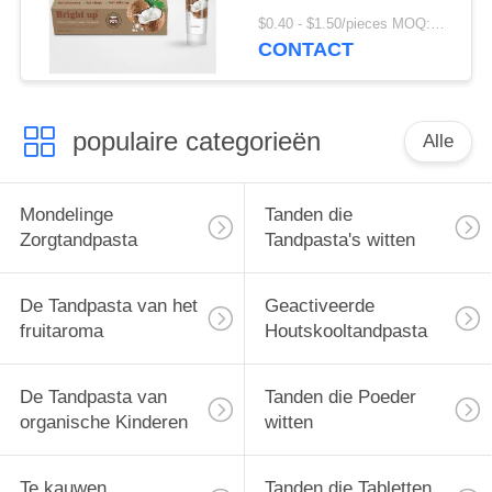
van de Kokosnotenolie
$0.40 - $1.50/pieces MOQ:240 Stukken
CONTACT
populaire categorieën
Alle
Mondelinge
Tanden die
Zorgtandpasta
Tandpasta's witten
De Tandpasta van het
Geactiveerde
fruitaroma
Houtskooltandpasta
De Tandpasta van
Tanden die Poeder
organische Kinderen
witten
Te kauwen
Tanden die Tabletten