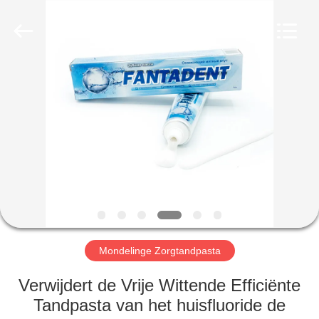
WORLD
ORAL
CARE
CENTER.
All
Rights
Reserved.
HUIS
PRODUCTEN
VIDEO'S
ONGEVEER
ONS
Mondelinge Zorgtandpasta
FABRIEKSREIS
Verwijdert de Vrije Wittende Efficiënte
Tandpasta van het huisfluoride de