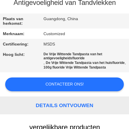
KWALITEITSCONTROLE
Antigevoeligheid van Tandvlekken
CONTACTEER
Plaats van
Guangdong, China
herkomst:
ONS
Merknaam:
Customized
Certificering:
MSDS
VERZOEK
OM
Hoog licht:
De Vrije Wittende Tandpasta van het
antigevoeligheidsfluoride
,
,
De Vrije Wittende Tandpasta van het huisfluoride
EEN
100g fluoride Vrije Wittende Tandpasta
CITAAT
CONTACTEER ONS!
SITEMAP
DETAILS ONTVOUWEN
PRIVACYBELEID
vergelijkbare producten