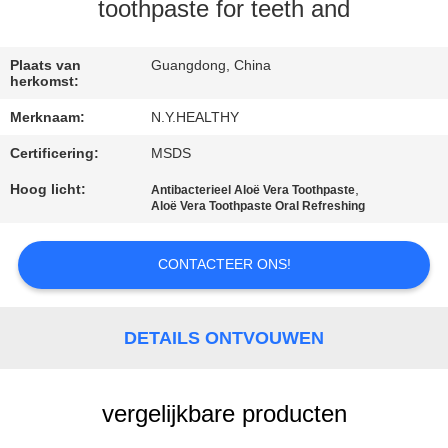
KWALITEITSCONTROLE
toothpaste for teeth and
CONTACTEER
Plaats van
Guangdong, China
herkomst:
ONS
Merknaam:
N.Y.HEALTHY
Certificering:
MSDS
VERZOEK
OM
Hoog licht:
,
Antibacterieel Aloë Vera Toothpaste
Aloë Vera Toothpaste Oral Refreshing
EEN
CITAAT
CONTACTEER ONS!
SITEMAP
DETAILS ONTVOUWEN
PRIVACYBELEID
vergelijkbare producten