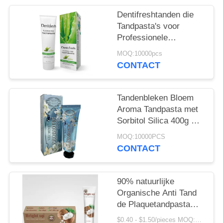
Dentifreshtanden die
Tandpasta's voor
Professionele
Mondelinge niet Giftige
MOQ:10000pcs
Zorg witten
CONTACT
Tandenbleken Bloem
Aroma Tandpasta met
Sorbitol Silica 400g Wit
Papier Tube Doos
MOQ:10000PCS
CONTACT
90% natuurlijke
Organische Anti Tand
de Plaquetandpasta
van de Kokosnotenolie
$0.40 - $1.50/pieces MOQ:240 Stukken