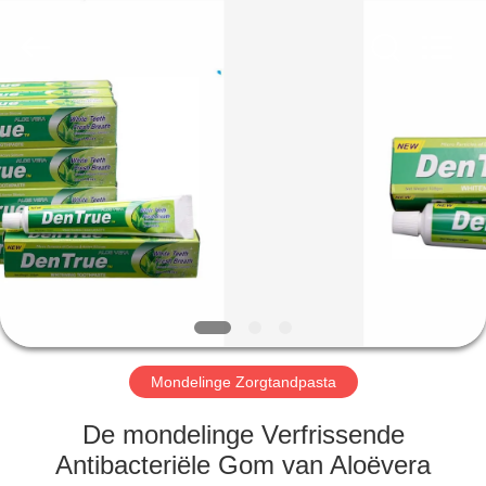
WORLD
ORAL
CARE
CENTER.
All
Rights
Reserved.
HUIS
PRODUCTEN
VIDEO'S
ONGEVEER
ONS
Mondelinge Zorgtandpasta
FABRIEKSREIS
De mondelinge Verfrissende
Antibacteriële Gom van Aloëvera