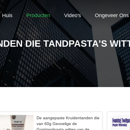
Huis
Producten
Video's
Ongeveer Ons
NDEN DIE TANDPASTA'S WIT
De aangepaste Kruidentanden die
van 60g Gevoelige de
Gomtandpasta witten van de