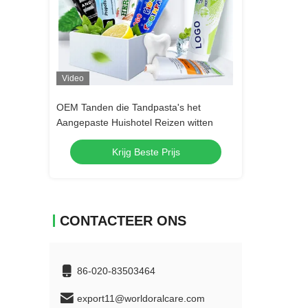
Video
Video
s het
OEM Tanden die Tandpasta's het
OEM Tanden die 
n witten
Aangepaste Huishotel Reizen witten
Aangepaste Huis
s
Krijg Beste Prijs
Krij
CONTACTEER ONS
86-020-83503464
export11@worldoralcare.com