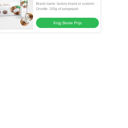
witten
Brand name: factory brand or customize
with your own logo
Grootte: 100g of aangepast
Krijg Beste Prijs