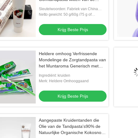
Tandpasta'skokosnoot
Sleutelwoorden: Fabriek van China
paste kruiden wittende tandpasta aan |
Netto gewicht: 50 g/60g /75 g of
oem kokosnoot die tandpasta witten |
aangepast volume
oem ge
Krijg Beste Prijs
Heldere omhoog Verfrissende
Mondelinge de Zorgtandpasta van
het Muntaroma Generisch met
Vrije Tandenborstel
Ingrediënt: kruiden
Merk: Heldere Omhooggaand
Krijg Beste Prijs
Aangepaste Kruidentanden die
Olie van de Tandpasta's90% de
Natuurlijke Organische Kokosnoot