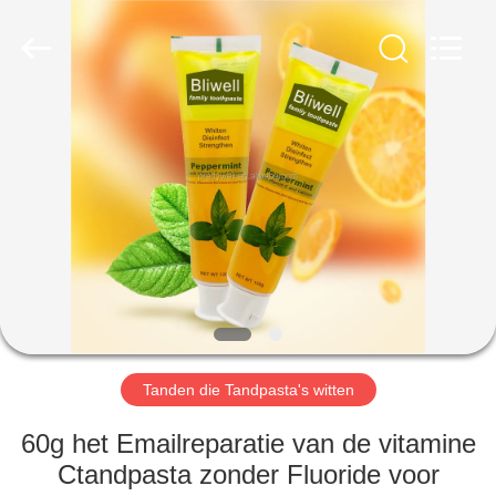
WORLD
ORAL
CARE
CENTER.
All
Rights
Reserved.
HUIS
PRODUCTEN
VIDEO'S
ONGEVEER
ONS
Tanden die Tandpasta's witten
FABRIEKSREIS
60g het Emailreparatie van de vitamine
Ctandpasta zonder Fluoride voor