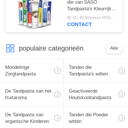
die van SASO
Tandpasta's Kleurrijk
Crystal Anti Cavity
$0.10 - $0.80/pieces MOQ:500 stukken
witten
CONTACT
populaire categorieën
Alle
Mondelinge
Tanden die
Zorgtandpasta
Tandpasta's witten
De Tandpasta van het
Geactiveerde
fruitaroma
Houtskooltandpasta
De Tandpasta van
Tanden die Poeder
organische Kinderen
witten