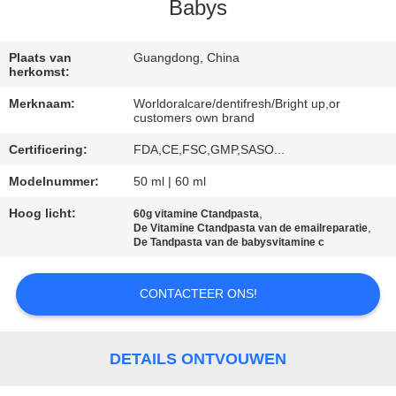
KWALITEITSCONTROLE
Babys
CONTACTEER
Plaats van
Guangdong, China
herkomst:
ONS
Merknaam:
Worldoralcare/dentifresh/Bright up,or
customers own brand
VERZOEK
Certificering:
FDA,CE,FSC,GMP,SASO...
OM
Modelnummer:
50 ml | 60 ml
EEN
Hoog licht:
,
60g vitamine Ctandpasta
CITAAT
,
De Vitamine Ctandpasta van de emailreparatie
De Tandpasta van de babysvitamine c
SITEMAP
CONTACTEER ONS!
PRIVACYBELEID
DETAILS ONTVOUWEN