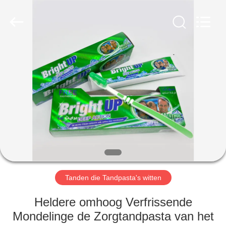
WORLD
ORAL
CARE
CENTER.
All
Rights
Reserved.
HUIS
PRODUCTEN
VIDEO'S
ONGEVEER
ONS
Tanden die Tandpasta's witten
FABRIEKSREIS
Heldere omhoog Verfrissende
Mondelinge de Zorgtandpasta van het