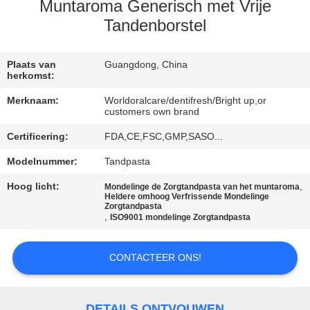
KWALITEITSCONTROLE
Muntaroma Generisch met Vrije
Tandenborstel
CONTACTEER
ONS
Plaats van
Guangdong, China
herkomst:
Merknaam:
Worldoralcare/dentifresh/Bright up,or
VERZOEK
customers own brand
OM
Certificering:
FDA,CE,FSC,GMP,SASO...
EEN
Modelnummer:
Tandpasta
CITAAT
Hoog licht:
,
Mondelinge de Zorgtandpasta van het muntaroma
Heldere omhoog Verfrissende Mondelinge
Zorgtandpasta
,
ISO9001 mondelinge Zorgtandpasta
SITEMAP
CONTACTEER ONS!
PRIVACYBELEID
DETAILS ONTVOUWEN