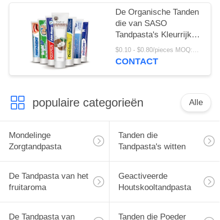
De Organische Tanden
die van SASO
Tandpasta's Kleurrijk
Crystal Anti Cavity
$0.10 - $0.80/pieces MOQ:500 stukken
witten
CONTACT
populaire categorieën
Alle
Mondelinge
Tanden die
Zorgtandpasta
Tandpasta's witten
De Tandpasta van het
Geactiveerde
fruitaroma
Houtskooltandpasta
De Tandpasta van
Tanden die Poeder