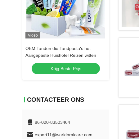
Video
Video
s het
OEM Tanden die Tandpasta's het
OEM Tanden die 
n witten
Aangepaste Huishotel Reizen witten
Aangepaste Huis
s
Krijg Beste Prijs
Krij
CONTACTEER ONS
86-020-83503464
export11@worldoralcare.com