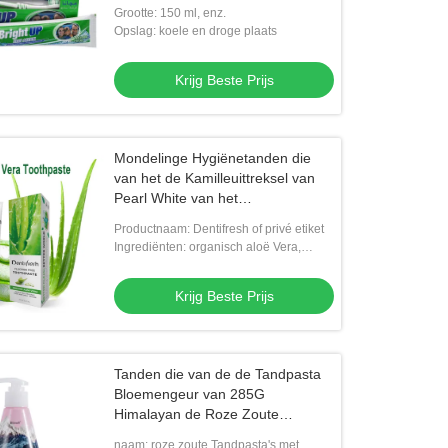
Grootte: 150 ml, enz.
Opslag: koele en droge plaats
Krijg Beste Prijs
Mondelinge Hygiënetanden die
van het de Kamilleuittreksel van
Pearl White van het
Tandpasta'shuis het Natuurlijke
Productnaam: Dentifresh of privé etiket
Aloë Vera witten
Ingrediënten: organisch aloë Vera,
zuiveringszout, Kamilleuittreksel
Krijg Beste Prijs
Tanden die van de de Tandpasta
Bloemengeur van 285G
Himalayan de Roze Zoute
Reinigende Mousse witten
naam: roze zoute Tandpasta's met