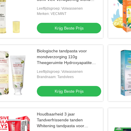
Ademhaling Tandreiniging
Leeftijdsgroep: Volwassenen
Merken: VECMINT
Krijg Beste Prijs
Biologische tandpasta voor
mondverzorging 110g
Theegeruimte Hydroxyapatite
Tandenbleken Natuurlijke
Leeftijdsgroep: Volwassenen
plantenextracten
Brandnaam: Tandvlees
Krijg Beste Prijs
Houdbaarheid 3 jaar
Tandverfrissende tanden
Whitening tandpasta voor