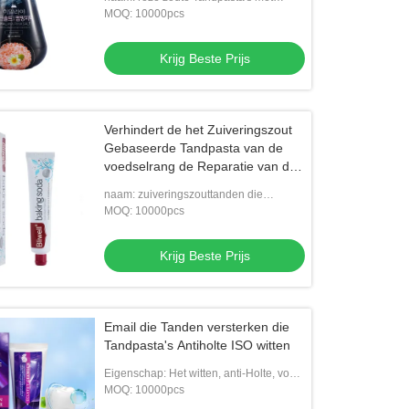
pompfles
MOQ: 10000pcs
Krijg Beste Prijs
Verhindert de het Zuiveringszout
Gebaseerde Tandpasta van de
voedselrang de Reparatie van de
Holtengom
naam: zuiveringszouttanden die
Tandpasta's witten
MOQ: 10000pcs
Krijg Beste Prijs
Email die Tanden versterken die
Tandpasta's Antiholte ISO witten
Eigenschap: Het witten, anti-Holte, voor
Gevoelige Tanden, het Mondelinge
MOQ: 10000pcs
Basis Verfrissen zich,