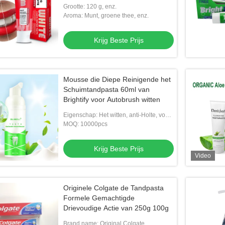
helderder tanden 120g
Grootte: 120 g, enz.
Aroma: Munt, groene thee, enz.
Krijg Beste Prijs
Mousse die Diepe Reinigende het
Schuimtandpasta 60ml van
Brightify voor Autobrush witten
Eigenschap: Het witten, anti-Holte, voor
Gevoelige Tanden, het Mondelinge
MOQ: 10000pcs
Basis Verfrissen zich,
Krijg Beste Prijs
Video
Originele Colgate de Tandpasta
Formele Gemachtigde
Drievoudige Actie van 250g 100g
Brand name: Original Colgate