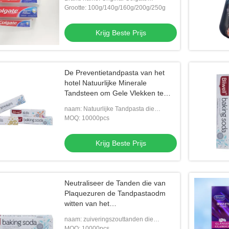
toothpaste with Formal Authorized Sales
Grootte: 100g/140g/160g/200g/250g
Krijg Beste Prijs
De Preventietandpasta van het
Tandpasta's het
hotel Natuurlijke Minerale
hotel Reizen witten
Tandsteen om Gele Vlekken te
verwijderen
naam: Natuurlijke Tandpasta die
g Beste Prijs
Tandpasta's witten
MOQ: 10000pcs
Krijg Beste Prijs
Neutraliseer de Tanden die van
Plaquezuren de Tandpastaodm
witten van het
Tandpasta'sZuiveringszout
naam: zuiveringszouttanden die
Tandpasta's witten
MOQ: 10000pcs