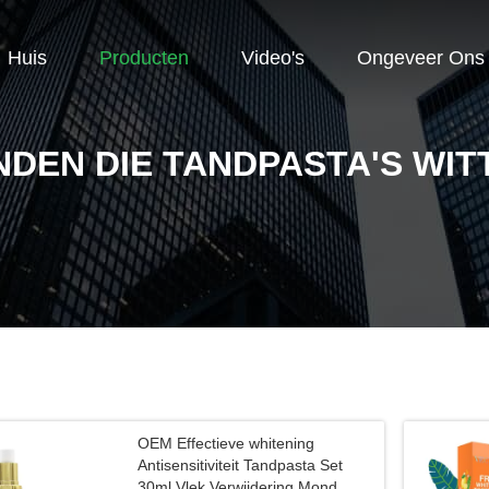
Huis
Producten
Video's
Ongeveer Ons
NDEN DIE TANDPASTA'S WIT
OEM Effectieve whitening
Antisensitiviteit Tandpasta Set
30ml Vlek Verwijdering Mond