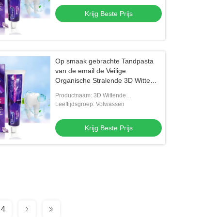
Krijg Beste Prijs
Op smaak gebrachte Tandpasta
van de email de Veilige
Organische Stralende 3D Witte
Tandpasta Munt voor
Productnaam: 3D Wittende
Volwassenen
Tandenborstel
Leeftijdsgroep: Volwassen
Krijg Beste Prijs
4