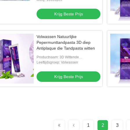
Krijg Beste Prijs
Volwassen Natuurlijke
Pepermunttandpasta 3D diep
Antiplaque die Tandpasta witten
Productnaam: 3D Wittende
Tandenborstel
Leeftijdsgroep: Volwassen
Krijg Beste Prijs
1
2
3