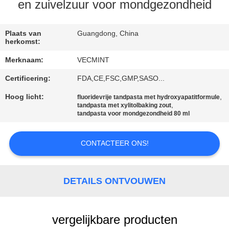
KWALITEITSCONTROLE
en zuivelzuur voor mondgezondheid
CONTACTEER
Plaats van
Guangdong, China
herkomst:
ONS
Merknaam:
VECMINT
Certificering:
FDA,CE,FSC,GMP,SASO...
VERZOEK
OM
Hoog licht:
,
fluoridevrije tandpasta met hydroxyapatitformule
,
tandpasta met xylitolbaking zout
EEN
tandpasta voor mondgezondheid 80 ml
CITAAT
CONTACTEER ONS!
SITEMAP
DETAILS ONTVOUWEN
PRIVACYBELEID
vergelijkbare producten