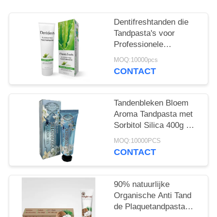
Dentifreshtanden die
Tandpasta's voor
Professionele
Mondelinge niet Giftige
MOQ:10000pcs
Zorg witten
CONTACT
Tandenbleken Bloem
Aroma Tandpasta met
Sorbitol Silica 400g Wit
Papier Tube Doos
MOQ:10000PCS
CONTACT
90% natuurlijke
Organische Anti Tand
de Plaquetandpasta