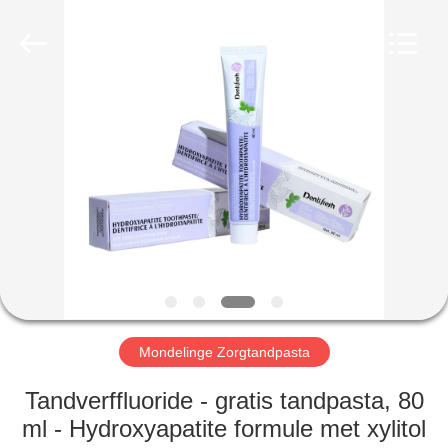
WORLD
ORAL
CARE
CENTER.
All
Rights
Reserved.
HUIS
PRODUCTEN
VIDEO'S
ONGEVEER
ONS
Mondelinge Zorgtandpasta
FABRIEKSREIS
Tandverffluoride - gratis tandpasta, 80
ml - Hydroxyapatite formule met xylitol