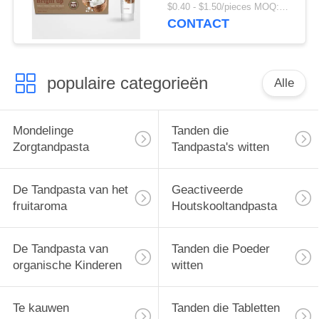
van de Kokosnotenolie
$0.40 - $1.50/pieces MOQ:240 Stukken
CONTACT
populaire categorieën
Alle
Mondelinge
Tanden die
Zorgtandpasta
Tandpasta's witten
De Tandpasta van het
Geactiveerde
fruitaroma
Houtskooltandpasta
De Tandpasta van
Tanden die Poeder
organische Kinderen
witten
Te kauwen
Tanden die Tabletten