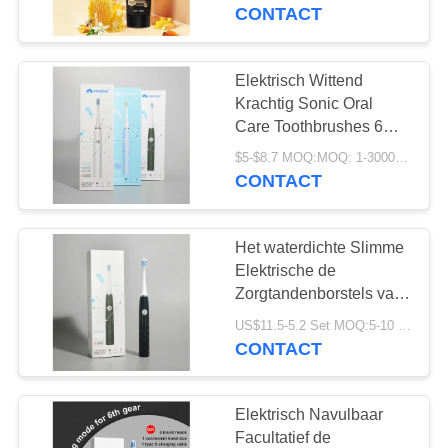
KWALITEITSCONTROLE
Zorgtandpasta van het
CONTACT
Bijenvergift
CONTACTEER
Elektrisch Wittend
18
ONS
Krachtig Sonic Oral
De Tandpasta van
Care Toothbrushes 6
Wijzeoem
VERZOEK
het fruitaroma
$5-$8.7 MOQ:MOQ: 1-3000PCS
Douaneembleem
CONTACT
OM
EEN
Het waterdichte Slimme
CITAAT
Elektrische de
Zorgtandenborstels van
18
3.7V Mondelinge diep
SITEMAP
US$11.5-5.2 Set MOQ:5-10 reeks
Geactiveerde
Navulbaar
CONTACT
Schoonmaken
Houtskooltandpasta
PRIVACYBELEID
Elektrisch Navulbaar
Facultatief de