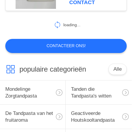
CONTACT
25
Mondelinge
loading...
Zorgmondspoeling
CONTACTEER ONS!
populaire categorieën
Alle
88
Mondelinge
Mondelinge
Tanden die
Zorgtandenborstels
Zorgtandpasta
Tandpasta's witten
De Tandpasta van het
Geactiveerde
fruitaroma
Houtskooltandpasta