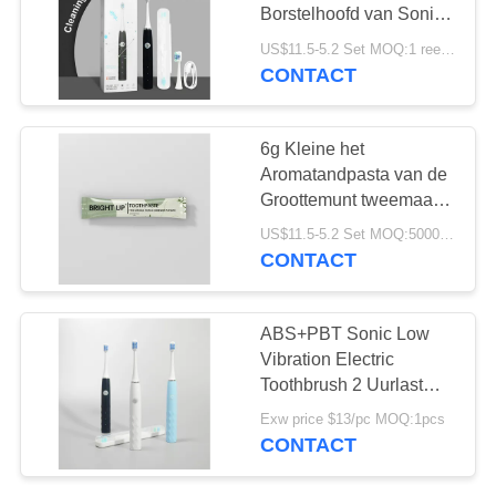
Borstelhoofd van Sonic
Cleaning Oral Care
US$11.5-5.2 Set MOQ:1 reeks
Toothbrushes
CONTACT
18
De Tandpasta van
6g Kleine het
organische
Aromatandpasta van de
Groottemunt tweemaal
Kinderen
Één Dagdocument
US$11.5-5.2 Set MOQ:500000PCS
Chemisch afbreekbare
CONTACT
Zakverpakking
17
ABS+PBT Sonic Low
Tanden die Poeder
Vibration Electric
Toothbrush 2 Uurlast
witten
voor Huis
Exw price $13/pc MOQ:1pcs
CONTACT