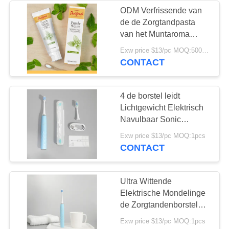
ODM Verfrissende van
de de Zorgtandpasta
28
van het Muntaroma
Te kauwen
Mondelinge de
Exw price $13/pc MOQ:500pcs-30000pcs
fabrieksprijs met
CONTACT
Tandpastatablet
Biologisch afbreekbare
Buis
4 de borstel leidt
Lichtgewicht Elektrisch
Navulbaar Sonic
Toothbrush With Smart
42
Exw price $13/pc MOQ:1pcs
Timer
CONTACT
Tanden die
Tabletten witten
Ultra Wittende
Elektrische Mondelinge
de Zorgtandenborstels
IPX7 van Sonic 0.7W
Exw price $13/pc MOQ:1pcs
voor Reis