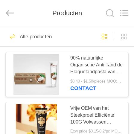
WORLD
ORAL
CARE
CENTER.
Producten
All
Rights
Reserved.
HUIS
150
Alle producten
Mondelinge
PRODUCTEN
Zorgtandpasta
90% natuurlijke
Organische Anti Tand de
VIDEO'S
Plaquetandpasta van de
Kokosnotenolie
$0.40 - $1.50/pieces MOQ:240 Stukken
ONGEVEER
CONTACT
58
ONS
Tanden die
Vrije OEM van het
FABRIEKSREIS
Steekproef Efficiënte
Tandpasta's witten
100G Volwassen
Huishouden Gingival de
Exw price $0.15-0.2/pc MOQ:500pcs-30000pcs