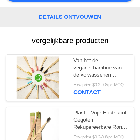
DETAILS ONTVOUWEN
vergelijkbare producten
Van het de
veganistbamboe van
de volwassenen
Mondelinge Zorg de
Exw price $0.2-0.8/pc MOQ:100pcs
Houtskooltandenborstel
CONTACT
Gemengde Kleur
Plastic Vrije Houtskool
Gegoten
Rekupereerbare Ronde
het
Exw price $0.2-0.8/pc MOQ:100pcs