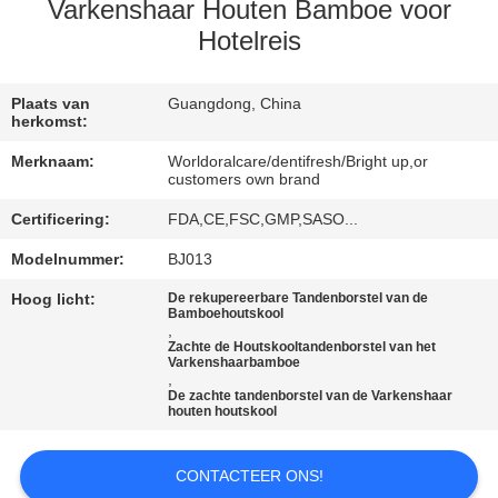
KWALITEITSCONTROLE
Varkenshaar Houten Bamboe voor
Hotelreis
CONTACTEER
ONS
Plaats van
Guangdong, China
herkomst:
Merknaam:
Worldoralcare/dentifresh/Bright up,or
VERZOEK
customers own brand
OM
Certificering:
FDA,CE,FSC,GMP,SASO...
EEN
Modelnummer:
BJ013
CITAAT
Hoog licht:
De rekupereerbare Tandenborstel van de
Bamboehoutskool
,
Zachte de Houtskooltandenborstel van het
SITEMAP
Varkenshaarbamboe
,
De zachte tandenborstel van de Varkenshaar
houten houtskool
PRIVACYBELEID
CONTACTEER ONS!