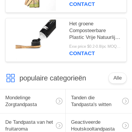
Bamboetandenborstel
CONTACT
van de
Bamboetandenborstel
Het groene
Composteerbare
Plastic Vrije Natuurlijke
Embleem van de de
Exw price $0.2-0.8/pc MOQ:100pcs
Tandenborsteldouane
CONTACT
van de
Bamboehoutskool
populaire categorieën
Alle
Mondelinge
Tanden die
Zorgtandpasta
Tandpasta's witten
De Tandpasta van het
Geactiveerde
fruitaroma
Houtskooltandpasta