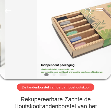
WORLD
ORAL
CARE
CENTER.
All
Rights
Reserved.
HUIS
PRODUCTEN
VIDEO'S
ONGEVEER
ONS
De tandenborstel van de bamboehoutskool
FABRIEKSREIS
Rekupereerbare Zachte de
Houtskooltandenborstel van het