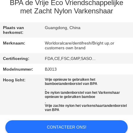
KWALITEITSCONTROLE
BPA de Vrije Eco Vriendschappelijke
met Zacht Nylon Varkenshaar
CONTACTEER
ONS
Plaats van
Guangdong, China
herkomst:
Merknaam:
Worldoralcare/dentifresh/Bright up,or
VERZOEK
customers own brand
OM
Certificering:
FDA,CE,FSC,GMP,SASO...
EEN
Modelnummer:
BJ013
CITAAT
Hoog licht:
Vrije opnieuw te gebruiken het
bamboetandenborstel van BPA
,
De nylon tandenborstel van het Varkenshaar
SITEMAP
opnieuw te gebruiken bamboe
,
Vrije zachte nylon het varkenshaartandenborstel
van BPA
PRIVACYBELEID
CONTACTEER ONS!