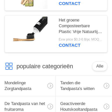
Bamboetandenborstel
CONTACT
van de
Bamboetandenborstel
Het groene
Composteerbare
Plastic Vrije Natuurlijke
Embleem van de de
Exw price $0.2-0.8/pc MOQ:100pcs
Tandenborsteldouane
CONTACT
van de
Bamboehoutskool
populaire categorieën
Alle
Mondelinge
Tanden die
Zorgtandpasta
Tandpasta's witten
De Tandpasta van het
Geactiveerde
fruitaroma
Houtskooltandpasta