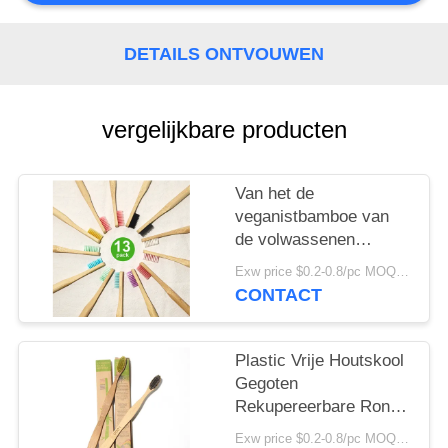
DETAILS ONTVOUWEN
vergelijkbare producten
Van het de
veganistbamboe van
de volwassenen
Mondelinge Zorg de
Exw price $0.2-0.8/pc MOQ:100pcs
Houtskooltandenborstel
CONTACT
Gemengde Kleur
Plastic Vrije Houtskool
Gegoten
Rekupereerbare Ronde
het
Exw price $0.2-0.8/pc MOQ:100pcs