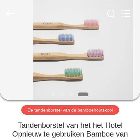
WORLD
ORAL
CARE
CENTER.
All
Rights
Reserved.
HUIS
PRODUCTEN
VIDEO'S
ONGEVEER
ONS
De tandenborstel van de bamboehoutskool
FABRIEKSREIS
Tandenborstel van het het Hotel
Opnieuw te gebruiken Bamboe van