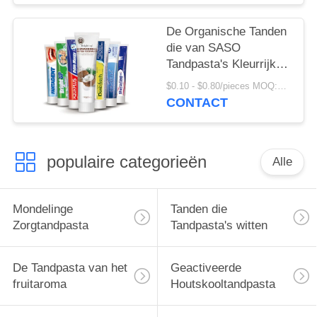
De Organische Tanden
die van SASO
Tandpasta's Kleurrijk
Crystal Anti Cavity
$0.10 - $0.80/pieces MOQ:500 stukken
witten
CONTACT
populaire categorieën
Alle
Mondelinge
Tanden die
Zorgtandpasta
Tandpasta's witten
De Tandpasta van het
Geactiveerde
fruitaroma
Houtskooltandpasta