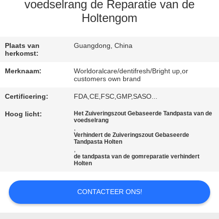
KWALITEITSCONTROLE
voedselrang de Reparatie van de
Holtengom
CONTACTEER
ONS
Plaats van
Guangdong, China
herkomst:
Merknaam:
Worldoralcare/dentifresh/Bright up,or
VERZOEK
customers own brand
OM
Certificering:
FDA,CE,FSC,GMP,SASO...
EEN
Hoog licht:
Het Zuiveringszout Gebaseerde Tandpasta van de
voedselrang
CITAAT
,
Verhindert de Zuiveringszout Gebaseerde
Tandpasta Holten
,
SITEMAP
de tandpasta van de gomreparatie verhindert
Holten
PRIVACYBELEID
CONTACTEER ONS!