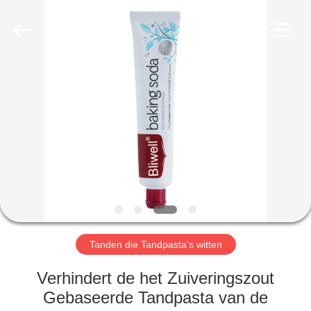
WORLD
ORAL
CARE
CENTER.
All
Rights
Reserved.
HUIS
PRODUCTEN
VIDEO'S
ONGEVEER
ONS
Tanden die Tandpasta's witten
FABRIEKSREIS
Verhindert de het Zuiveringszout
Gebaseerde Tandpasta van de