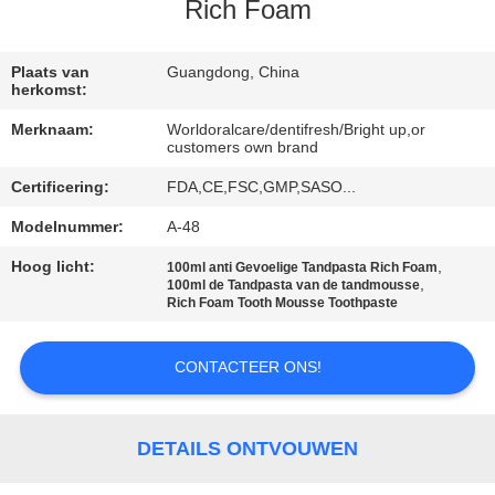
KWALITEITSCONTROLE
Rich Foam
CONTACTEER
Plaats van
Guangdong, China
herkomst:
ONS
Merknaam:
Worldoralcare/dentifresh/Bright up,or
customers own brand
VERZOEK
Certificering:
FDA,CE,FSC,GMP,SASO...
OM
Modelnummer:
A-48
EEN
Hoog licht:
,
100ml anti Gevoelige Tandpasta Rich Foam
CITAAT
,
100ml de Tandpasta van de tandmousse
Rich Foam Tooth Mousse Toothpaste
SITEMAP
CONTACTEER ONS!
PRIVACYBELEID
DETAILS ONTVOUWEN