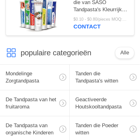
die van SASO
Tandpasta's Kleurrijk
Crystal Anti Cavity
$0.10 - $0.80/pieces MOQ:500 stukken
witten
CONTACT
populaire categorieën
Alle
Mondelinge
Tanden die
Zorgtandpasta
Tandpasta's witten
De Tandpasta van het
Geactiveerde
fruitaroma
Houtskooltandpasta
De Tandpasta van
Tanden die Poeder
organische Kinderen
witten