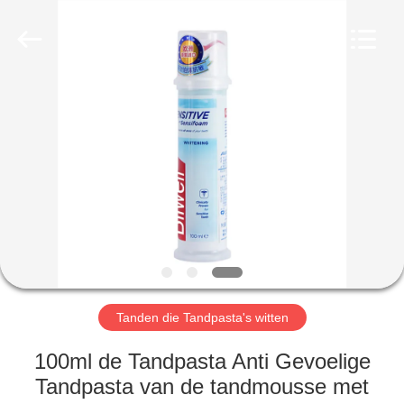
WORLD
ORAL
CARE
CENTER.
All
Rights
Reserved.
HUIS
PRODUCTEN
VIDEO'S
ONGEVEER
ONS
Tanden die Tandpasta's witten
FABRIEKSREIS
100ml de Tandpasta Anti Gevoelige
Tandpasta van de tandmousse met