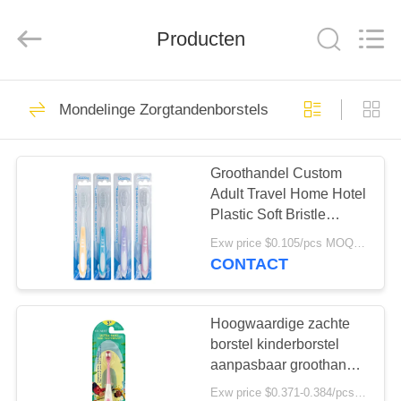
WORLD
ORAL
CARE
CENTER.
Producten
All
Rights
Reserved.
HUIS
150
Mondelinge Zorgtandenborstels
Mondelinge
PRODUCTEN
Zorgtandpasta
Groothandel Custom
Adult Travel Home Hotel
VIDEO'S
Plastic Soft Bristle
Huishoudelijk Gebruik
Exw price $0.105/pcs MOQ:30000pcs
Tandborstel In Blister
ONGEVEER
CONTACT
Card
58
ONS
Tanden die
Hoogwaardige zachte
FABRIEKSREIS
borstel kinderborstel
Tandpasta's witten
aanpasbaar groothandel
babyborstel voor
Exw price $0.371-0.384/pcs MOQ:30000pcs