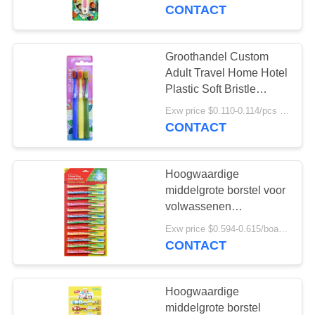
KWALITEITSCONTROLE
kinderen
CONTACT
CONTACTEER
Groothandel Custom
18
ONS
Adult Travel Home Hotel
De Tandpasta van
Plastic Soft Bristle
Huishoudelijk Gebruik
VERZOEK
het fruitaroma
Exw price $0.110-0.114/pcs MOQ:30000pcs
Tandborstel In Blister
CONTACT
OM
Card
EEN
Hoogwaardige
CITAAT
middelgrote borstel voor
volwassenen
18
Aanpasbare
SITEMAP
Exw price $0.594-0.615/board MOQ:30000pcs
Geactiveerde
groothandelborstel voor
CONTACT
volwassenen
Houtskooltandpasta
PRIVACYBELEID
Hoogwaardige
middelgrote borstel