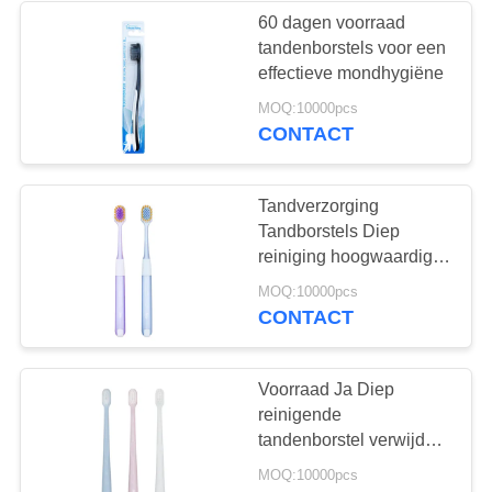
60 dagen voorraad
tandenborstels voor een
28
effectieve mondhygiëne
Te kauwen
MOQ:10000pcs
CONTACT
Tandpastatablet
Tandverzorging
Tandborstels Diep
reiniging hoogwaardige
zachte borstel 350 g Wit
42
MOQ:10000pcs
papier Pakket
CONTACT
Tanden die
Tabletten witten
Voorraad Ja Diep
reinigende
tandenborstel verwijdert
bacteriën voor
MOQ:10000pcs
mondgezondheid