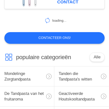
CONTACT
25
Mondelinge
loading...
Zorgmondspoeling
CONTACTEER ONS!
populaire categorieën
Alle
88
Mondelinge
Mondelinge
Tanden die
Zorgtandenborstels
Zorgtandpasta
Tandpasta's witten
De Tandpasta van het
Geactiveerde
fruitaroma
Houtskooltandpasta