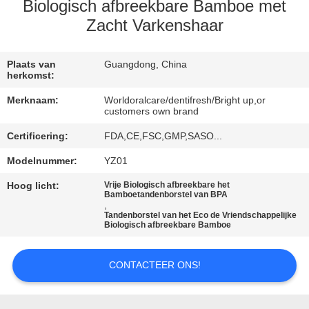
KWALITEITSCONTROLE
Biologisch afbreekbare Bamboe met
Zacht Varkenshaar
CONTACTEER
ONS
Plaats van
Guangdong, China
herkomst:
Merknaam:
Worldoralcare/dentifresh/Bright up,or
VERZOEK
customers own brand
OM
Certificering:
FDA,CE,FSC,GMP,SASO...
EEN
Modelnummer:
YZ01
CITAAT
Hoog licht:
Vrije Biologisch afbreekbare het
Bamboetandenborstel van BPA
,
Tandenborstel van het Eco de Vriendschappelijke
SITEMAP
Biologisch afbreekbare Bamboe
PRIVACYBELEID
CONTACTEER ONS!