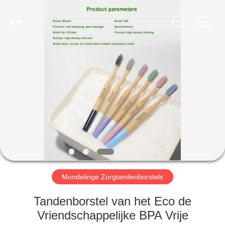
WORLD
ORAL
CARE
CENTER.
All
Rights
Reserved.
HUIS
PRODUCTEN
VIDEO'S
ONGEVEER
ONS
Mondelinge Zorgtandenborstels
FABRIEKSREIS
Tandenborstel van het Eco de
Vriendschappelijke BPA Vrije