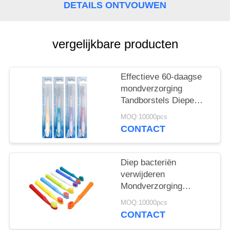
DETAILS ONTVOUWEN
vergelijkbare producten
Effectieve 60-daagse
mondverzorging
Tandborstels Diepe
bacteriën verwijderen
MOQ:10000pcs
Zachtjes reinigen
CONTACT
Diep bacteriën
verwijderen
Mondverzorging
Tandborstels 350g
MOQ:10000pcs
Witte papieren doos 60
CONTACT
dagen gebruik