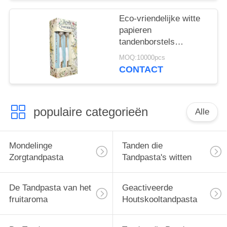
Eco-vriendelijke witte
papieren
tandenborstels
verwijderen bacteriën
MOQ:10000pcs
voor diepe
CONTACT
tandreiniging
populaire categorieën
Alle
Mondelinge
Tanden die
Zorgtandpasta
Tandpasta's witten
De Tandpasta van het
Geactiveerde
fruitaroma
Houtskooltandpasta