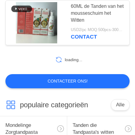
60ML de Tanden van het
mousseschuim het
28
Witten
Te kauwen
USD2/pc MOQ:500pcs-30000pcs
CONTACT
Tandpastatablet
loading...
42
CONTACTEER ONS!
Tanden die
Tabletten witten
populaire categorieën
Alle
Mondelinge
Tanden die
Zorgtandpasta
Tandpasta's witten