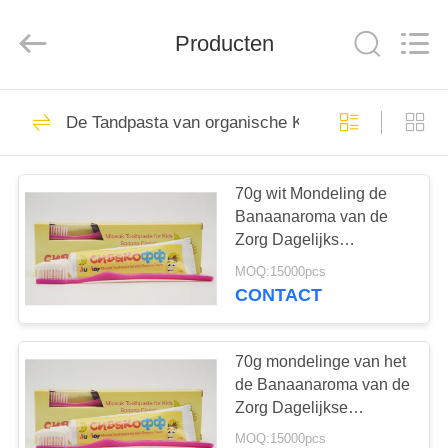
WORLD
ORAL
CARE
CENTER.
Producten
All
Rights
Reserved.
HUIS
150
De Tandpasta van organische Kinderen
Mondelinge
PRODUCTEN
Zorgtandpasta
70g wit Mondeling de
Banaanaroma van de
VIDEO'S
Zorg Dagelijks
Tandpasta met
MOQ:15000pcs
Tandenborstel
ONGEVEER
CONTACT
58
ONS
Tanden die
70g mondelinge van het
FABRIEKSREIS
de Banaanaroma van de
Tandpasta's witten
Zorg Dagelijkse
Tandpasta de Jonge
MOQ:15000pcs