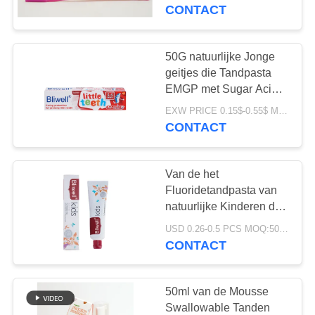
KWALITEITSCONTROLE
geitjestand Pretective
CONTACT
CONTACTEER
50G natuurlijke Jonge
18
ONS
geitjes die Tandpasta
De Tandpasta van
EMGP met Sugar Acid
Protection witten
VERZOEK
het fruitaroma
EXW PRICE 0.15$-0.55$ MOQ:500pcs-30000pcs
CONTACT
OM
EEN
Van de het
CITAAT
Fluoridetandpasta van
natuurlijke Kinderen de
18
Tandpasta van het de
SITEMAP
USD 0.26-0.5 PCS MOQ:500pcs-30000pcs
Geactiveerde
Kauwgomaroma van
CONTACT
Anticavity
Houtskooltandpasta
PRIVACYBELEID
50ml van de Mousse
Swallowable Tanden