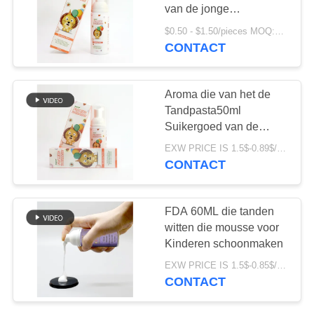
van de jonge
geitjestandpasta
$0.50 - $1.50/pieces MOQ:5000 stukken
Motechte de Aardbei
CONTACT
18
Mondelinge
De Tandpasta van
Schoonmakende
Schuimende Vloeistof
Aroma die van het de
organische
Tandpasta50ml
Suikergoed van de
Kinderen
jonge geitjes het
EXW PRICE IS 1.5$-0.89$/PCS MOQ:10000-50000PCS
Mondelinge Zorg
CONTACT
Schuimmousse witten
17
FDA 60ML die tanden
Tanden die Poeder
witten die mousse voor
Kinderen schoonmaken
witten
EXW PRICE IS 1.5$-0.85$/PCS MOQ:10000PCS
CONTACT