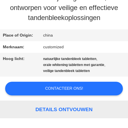
ontworpen voor veilige en effectieve
tandenbleekoplossingen
KWALITEITSCONTROLE
Place of Origin:
china
CONTACTEER
Merknaam:
customized
ONS
Hoog licht:
,
natuurlijke tandenbleek tabletten
,
orale whitening tabletten met garantie
veilige tandenbleek tabletten
VERZOEK
OM
CONTACTEER ONS!
EEN
CITAAT
DETAILS ONTVOUWEN