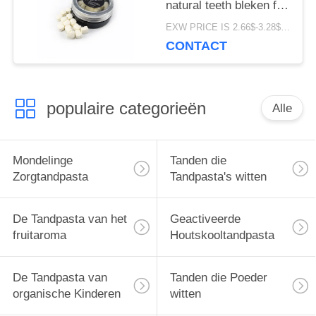
natural teeth bleken fris
worden het Pakket van
EXW PRICE IS 2.66$-3.28$/BOTTLE MOQ:de doos van 60pcs *100
de Ademdoos
CONTACT
populaire categorieën
Alle
Mondelinge
Tanden die
Zorgtandpasta
Tandpasta's witten
De Tandpasta van het
Geactiveerde
fruitaroma
Houtskooltandpasta
De Tandpasta van
Tanden die Poeder
organische Kinderen
witten