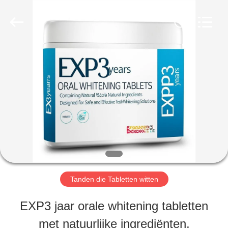
WORLD
ORAL
CARE
CENTER.
All
Rights
HUIS
Reserved.
PRODUCTEN
VIDEO'S
ONGEVEER
Tanden die Tabletten witten
ONS
EXP3 jaar orale whitening tabletten
met natuurlijke ingrediënten,
FABRIEKSREIS