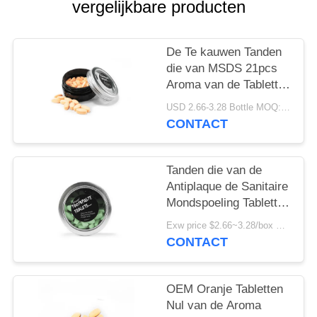
vergelijkbare producten
De Te kauwen Tanden
die van MSDS 21pcs
Aroma van de Tabletten
het Chemisch
USD 2.66-3.28 Bottle MOQ:150 Flessen
afbreekbare Kauwgom
CONTACT
witten
Tanden die van de
Antiplaque de Sanitaire
Mondspoeling Tabletten
Zonder binnenband
Exw price $2.66~3.28/box MOQ:5000 Dozen
witten
CONTACT
OEM Oranje Tabletten
Nul van de Aroma