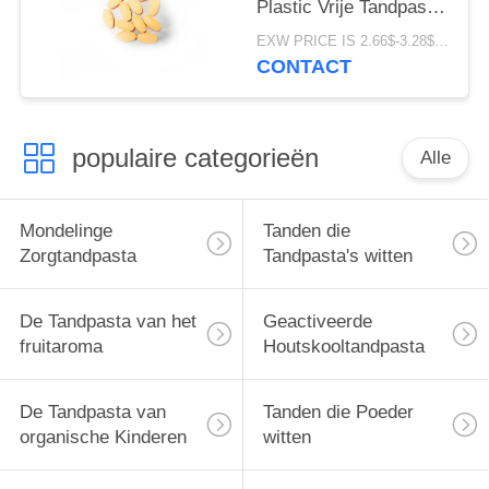
Plastic Vrije Tandpasta
Afval Ovale Vorm
EXW PRICE IS 2.66$-3.28$/BOTTLE MOQ:de doos van 60pcs *100
CONTACT
populaire categorieën
Alle
Mondelinge
Tanden die
Zorgtandpasta
Tandpasta's witten
De Tandpasta van het
Geactiveerde
fruitaroma
Houtskooltandpasta
De Tandpasta van
Tanden die Poeder
organische Kinderen
witten