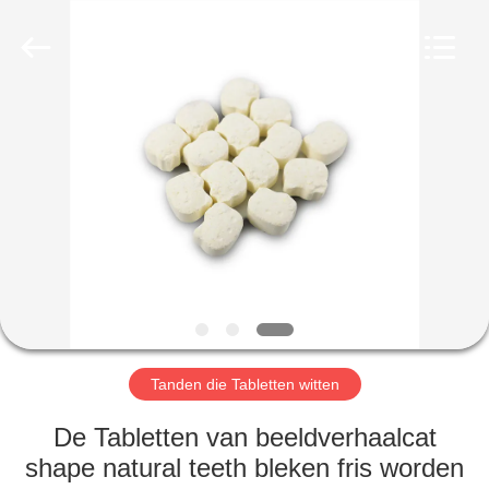
WORLD
ORAL
CARE
CENTER.
All
Rights
Reserved.
HUIS
PRODUCTEN
VIDEO'S
ONGEVEER
ONS
Tanden die Tabletten witten
FABRIEKSREIS
De Tabletten van beeldverhaalcat
shape natural teeth bleken fris worden