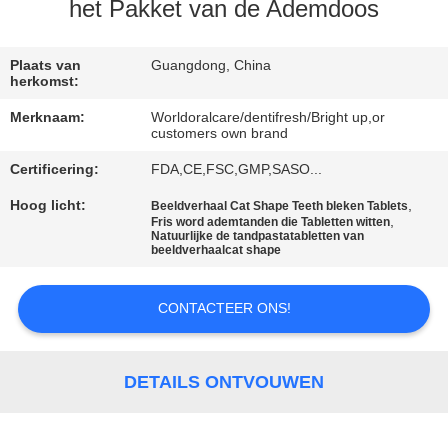
KWALITEITSCONTROLE
het Pakket van de Ademdoos
CONTACTEER
Plaats van
Guangdong, China
herkomst:
ONS
Merknaam:
Worldoralcare/dentifresh/Bright up,or
customers own brand
VERZOEK
Certificering:
FDA,CE,FSC,GMP,SASO...
OM
Hoog licht:
,
Beeldverhaal Cat Shape Teeth bleken Tablets
,
EEN
Fris word ademtanden die Tabletten witten
Natuurlijke de tandpastatabletten van
beeldverhaalcat shape
CITAAT
CONTACTEER ONS!
SITEMAP
DETAILS ONTVOUWEN
PRIVACYBELEID