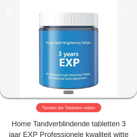
WORLD
ORAL
CARE
CENTER.
All
Rights
HUIS
Reserved.
PRODUCTEN
VIDEO'S
ONGEVEER
Tanden die Tabletten witten
ONS
Home Tandverblindende tabletten 3
jaar EXP Professionele kwaliteit witte
FABRIEKSREIS