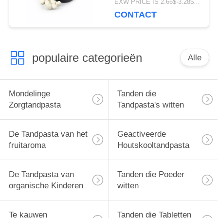
EXW PRICE IS 2.66$-3.28$/BOTTLE MOQ:de doos van 60pcs *100
de Ademdoos
CONTACT
populaire categorieën
Alle
Mondelinge
Tanden die
Zorgtandpasta
Tandpasta's witten
De Tandpasta van het
Geactiveerde
fruitaroma
Houtskooltandpasta
De Tandpasta van
Tanden die Poeder
organische Kinderen
witten
Te kauwen
Tanden die Tabletten