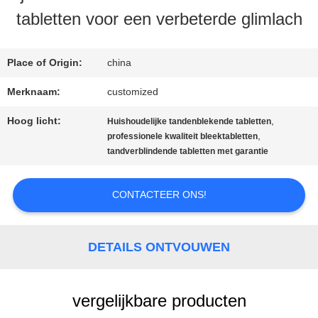
tabletten voor een verbeterde glimlach
KWALITEITSCONTROLE
Place of Origin:
china
Merknaam:
customized
CONTACTEER
Hoog licht:
,
Huishoudelijke tandenblekende tabletten
ONS
,
professionele kwaliteit bleektabletten
tandverblindende tabletten met garantie
VERZOEK
CONTACTEER ONS!
OM
EEN
DETAILS ONTVOUWEN
CITAAT
vergelijkbare producten