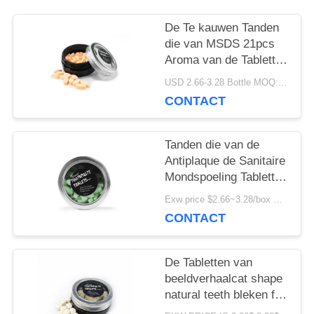
SITEMAP
De Te kauwen Tanden
die van MSDS 21pcs
PRIVACYBELEID
Aroma van de Tabletten
het Chemisch
USD 2.66-3.28 Bottle MOQ:150 Flessen
afbreekbare Kauwgom
CONTACT
witten
Tanden die van de
Antiplaque de Sanitaire
Mondspoeling Tabletten
Zonder binnenband
Exw price $2.66~3.28/box MOQ:5000 Dozen
witten
CONTACT
De Tabletten van
beeldverhaalcat shape
natural teeth bleken fris
worden het Pakket van