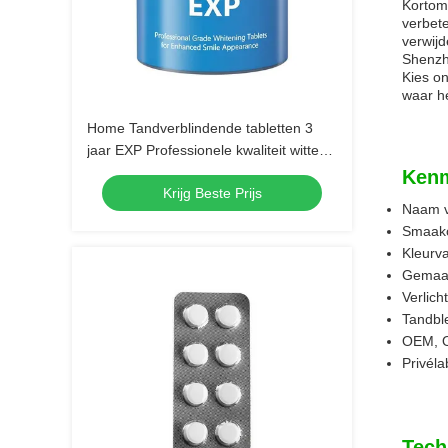
Kortom,
verbet
verwij
Shenzhe
Kies o
waar he
Home Tandverblindende tabletten 3
jaar EXP Professionele kwaliteit witte
tabletten voor een verbeterde glimlach
Kenm
Krijg Beste Prijs
Naam v
Smaako
Kleurva
Gemaakt
Verlich
Tandbl
OEM, O
Privél
Tech