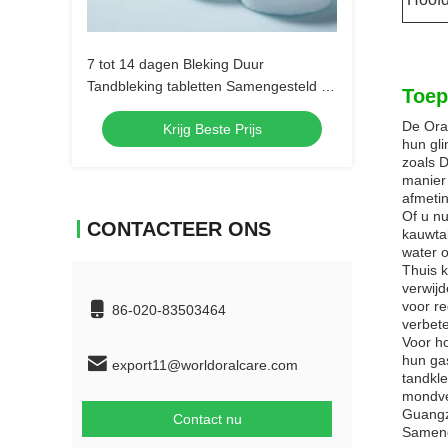
7 tot 14 dagen Bleking Duur
Tandbleking tabletten Samengesteld uit
Toep
calciumcarbonaat Ideaal voor
De Ora
Krijg Beste Prijs
tandheelkundige klinieken en
hun gli
professionals
zoals D
manier
afmetin
Of u nu
CONTACTEER ONS
kauwtab
water 
Thuis 
verwijd
voor re
86-020-83503464
verbete
Voor ho
hun ga
export11@worldoralcare.com
tandkl
mondve
Guangzh
Contact nu
Sameng