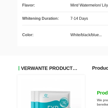
Flavor:
Mint/ Watermelon/ Lily
Whitening Duration:
7-14 Days
Color:
White/black/blue...
Produc
VERWANTE PRODUCTEN
Prod
We pre
bereike