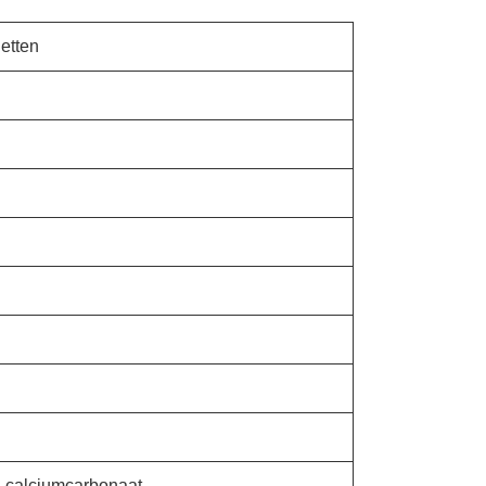
etten
, calciumcarbonaat