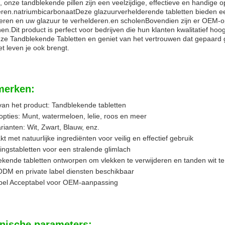
 onze tandblekende pillen zijn een veelzijdige, effectieve en handige op
eren.natriumbicarbonaatDeze glazuurverhelderende tabletten bieden e
deren en uw glazuur te verhelderen.en scholenBovendien zijn er OEM-
n.Dit product is perfect voor bedrijven die hun klanten kwalitatief ho
nze Tandblekende Tabletten en geniet van het vertrouwen dat gepaard 
t leven je ook brengt.
erken:
an het product: Tandblekende tabletten
pties: Munt, watermeloen, lelie, roos en meer
rianten: Wit, Zwart, Blauw, enz.
 met natuurlijke ingrediënten voor veilig en effectief gebruik
tingstabletten voor een stralende glimlach
ekende tabletten ontworpen om vlekken te verwijderen en tanden wit t
DM en private label diensten beschikbaar
abel Acceptabel voor OEM-aanpassing
nische parameters: