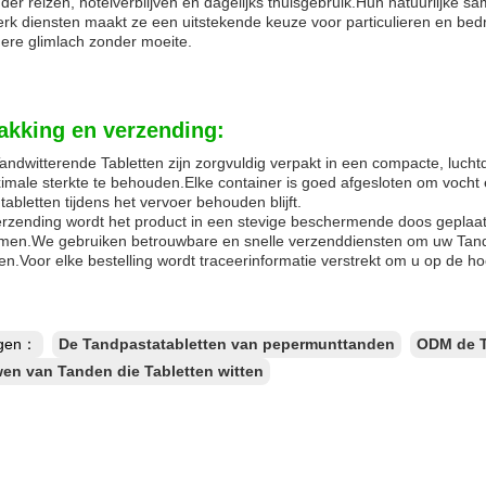
er reizen, hotelverblijven en dagelijks thuisgebruik.Hun natuurlijke 
k diensten maakt ze een uitstekende keuze voor particulieren en bedri
ere glimlach zonder moeite.
akking en verzending:
ndwitterende Tabletten zijn zorgvuldig verpakt in een compacte, lucht
imale sterkte te behouden.Elke container is goed afgesloten om vocht 
tabletten tijdens het vervoer behouden blijft.
erzending wordt het product in een stevige beschermende doos geplaa
men.We gebruiken betrouwbare en snelle verzenddiensten om uw Tandble
n.Voor elke bestelling wordt traceerinformatie verstrekt om u op de h
ngen：
De Tandpastatabletten van pepermunttanden
ODM de T
en van Tanden die Tabletten witten