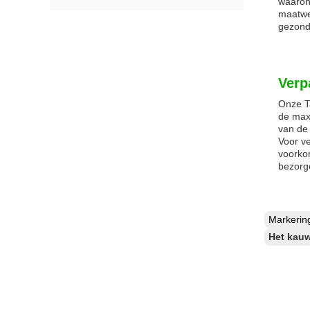
waarond
maatwer
gezond
Verp
Onze Ta
de max
van de 
Voor v
voorko
bezorge
Markeri
Het kauw