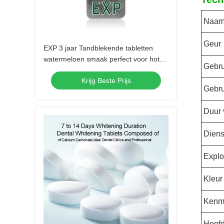
Naa
Geur
EXP 3 jaar Tandblekende tabletten
watermeloen smaak perfect voor hotel
Gebru
reizen thuis natuurlijke ingrediënten
Krijg Beste Prijs
mengsel
Gebru
Duur 
Diens
Exploi
Kleur
Kenm
Hoof