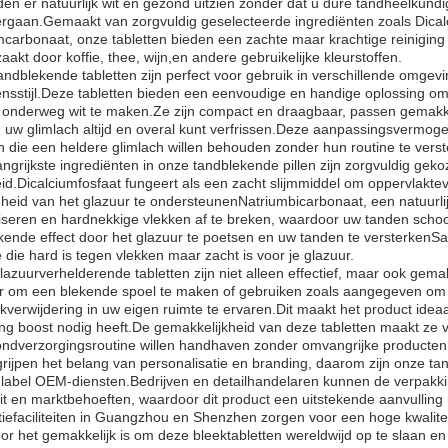
en er natuurlijk wit en gezond uitzien zonder dat u dure tandheelkund
ergaan.Gemaakt van zorgvuldig geselecteerde ingrediënten zoals Dical
carbonaat, onze tabletten bieden een zachte maar krachtige reiniging d
aakt door koffie, thee, wijn,en andere gebruikelijke kleurstoffen.
ndblekende tabletten zijn perfect voor gebruik in verschillende omgevin
ensstijl.Deze tabletten bieden een eenvoudige en handige oplossing 
 onderweg wit te maken.Ze zijn compact en draagbaar, passen gemakkel
u uw glimlach altijd en overal kunt verfrissen.Deze aanpassingsvermo
die een heldere glimlach willen behouden zonder hun routine te verst
ngrijkste ingrediënten in onze tandblekende pillen zijn zorgvuldig g
eid.Dicalciumfosfaat fungeert als een zacht slijmmiddel om oppervlaktev
heid van het glazuur te ondersteunenNatriumbicarbonaat, een natuurli
iseren en hardnekkige vlekken af te breken, waardoor uw tanden schoo
ekende effect door het glazuur te poetsen en uw tanden te versterken
 die hard is tegen vlekken maar zacht is voor je glazuur.
azuurverhelderende tabletten zijn niet alleen effectief, maar ook gema
er om een blekende spoel te maken of gebruiken zoals aangegeven om 
kverwijdering in uw eigen ruimte te ervaren.Dit maakt het product ideaa
ng boost nodig heeft.De gemakkelijkheid van deze tabletten maakt ze vo
ndverzorgingsroutine willen handhaven zonder omvangrijke producte
ijpen het belang van personalisatie en branding, daarom zijn onze tan
e label OEM-diensten.Bedrijven en detailhandelaren kunnen de verpak
eit en marktbehoeften, waardoor dit product een uitstekende aanvulling
iefaciliteiten in Guangzhou en Shenzhen zorgen voor een hoge kwalitei
r het gemakkelijk is om deze bleektabletten wereldwijd op te slaan en 