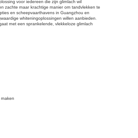
lossing voor iedereen die zijn glimlach wil
en zachte maar krachtige manier om tandvlekken te
opties en scheepvaarthavens in Guangzhou en
ogwaardige whiteningoplossingen willen aanbieden.
gaat met een sprankelende, vlekkeloze glimlach
e maken