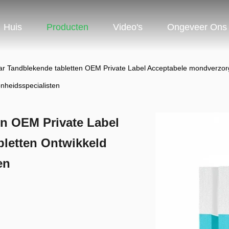
Huis
Producten
Video's
Ongeveer Ons
ar Tandblekende tabletten OEM Private Label Acceptabele mondverzorg
nheidsspecialisten
en OEM Private Label
letten Ontwikkeld
en