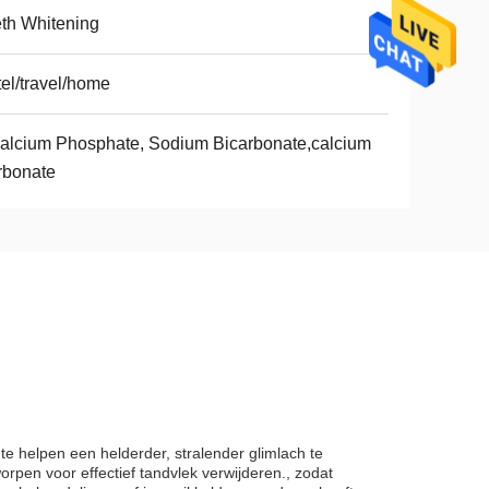
th Whitening
el/travel/home
alcium Phosphate, Sodium Bicarbonate,calcium
rbonate
 helpen een helderder, stralender glimlach te
pen voor effectief tandvlek verwijderen., zodat