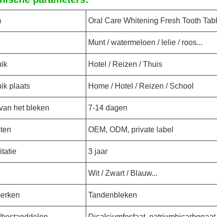
m
Oral Care Whitening Fresh Tooth Tabl
Munt / watermeloen / lelie / roos...
ik
Hotel / Reizen / Thuis
ik plaats
Home / Hotel / Reizen / School
van het bleken
7-14 dagen
ten
OEM, ODM, private label
tatie
3 jaar
Wit / Zwart / Blauw...
erken
Tandenbleken
dbestanddelen
Dicalciumfosfaat, natriumbicarbonaat