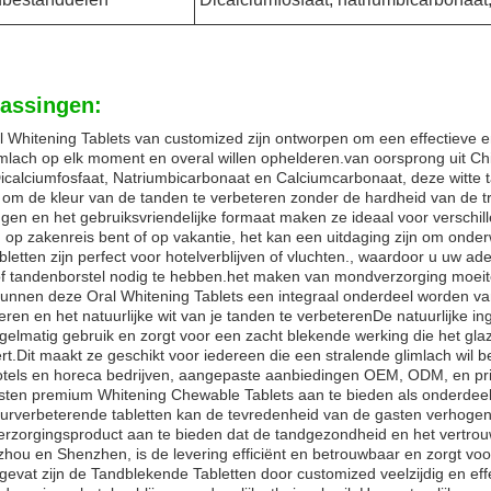
assingen:
l Whitening Tablets van customized zijn ontworpen om een effectieve 
mlach op elk moment en overal willen ophelderen.van oorsprong uit Chi
icalciumfosfaat, Natriumbicarbonaat en Calciumcarbonaat, deze witte 
 om de kleur van de tanden te verbeteren zonder de hardheid van de 
gen en het gebruiksvriendelijke formaat maken ze ideaal voor verschil
 op zakenreis bent of op vakantie, het kan een uitdaging zijn om ond
letten zijn perfect voor hotelverblijven of vluchten., waardoor u uw a
of tandenborstel nodig te hebben.het maken van mondverzorging moeite
kunnen deze Oral Whitening Tablets een integraal onderdeel worden va
eren en het natuurlijke wit van je tanden te verbeterenDe natuurlijke in
gelmatig gebruik en zorgt voor een zacht blekende werking die het glaz
rt.Dit maakt ze geschikt voor iedereen die een stralende glimlach wil
tels en horeca bedrijven, aangepaste aanbiedingen OEM, ODM, en privat
sten premium Whitening Chewable Tablets aan te bieden als onderdeel
eurverbeterende tabletten kan de tevredenheid van de gasten verhogen
rzorgingsproduct aan te bieden dat de tandgezondheid en het vertro
ou en Shenzhen, is de levering efficiënt en betrouwbaar en zorgt voor 
evat zijn de Tandblekende Tabletten door customized veelzijdig en eff