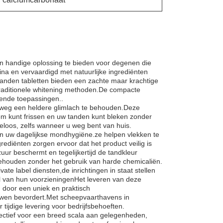
en handige oplossing te bieden voor degenen die
na en vervaardigd met natuurlijke ingrediënten
tanden tabletten bieden een zachte maar krachtige
traditionele whitening methoden.De compacte
lende toepassingen..
erweg een heldere glimlach te behouden.Deze
dem kunt frissen en uw tanden kunt bleken zonder
loos, zelfs wanneer u weg bent van huis.
n uw dagelijkse mondhygiëne.ze helpen vlekken te
grediënten zorgen ervoor dat het product veilig is
uur beschermt en tegelijkertijd de tandkleur
 behouden zonder het gebruik van harde chemicaliën.
e label diensten,de inrichtingen in staat stellen
 van hun voorzieningenHet leveren van deze
 door een uniek en praktisch
uwen bevordert.Met scheepvaarthavens in
tijdige levering voor bedrijfsbehoeften.
ectief voor een breed scala aan gelegenheden,