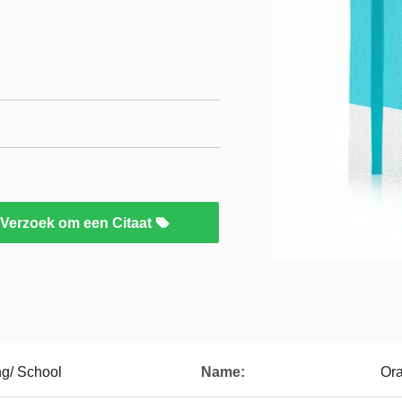
Verzoek om een Citaat
ng/ School
Name:
Ora