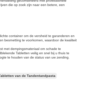
samenstelling gecombineerd met professionele
jven die op zoek zijn naar een betere, een
dichte container om de versheid te garanderen en
en besmetting te voorkomen, waardoor de kwaliteit
tst met dempingsmateriaal om schade te
kende Tabletten veilig en snel bij u thuis te
oogte te houden van de status van uw zending.
abletten van de Tandentandpasta