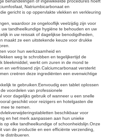
ige behandelingen of ingewikkelde procedures hoeft
ciumfosfaat, Natriumbicarbonaat en
ie gericht is op oppervlakte vlekken en verkleuring
gen, waardoor ze ongelooflijk veelzijdig zijn voor
om uw tandheelkundige hygiëne te behouden en uw
ijk in uw reissak of dagelijkse benodigdheden,
gen maakt ze een uitstekende keuze voor drukke
oren.
ekozen voor hun werkzaamheid en
lekken weg te schrobben en tegelijkertijd de
jk bleekmiddel, werkt om zuren in de mond te
n en verfrissend zijn.Calciumcarbonaat versterkt
Samen creëren deze ingrediënten een evenwichtige
kkelijk te gebruiken.Eenvoudig een tablet oplossen
de voordelen van professionele
l voor dagelijks gebruik of wanneer u een snelle
oral geschikt voor reizigers en hotelgasten die
n mee te nemen.
dvlekverwijderingstabletten beschikbaar voor
king en het merk aanpassen aan hun unieke
 is op elke tandheelkundige of schoonheidslijn.Onze
t van de productie en een efficiënte verzending,
te distribueren.