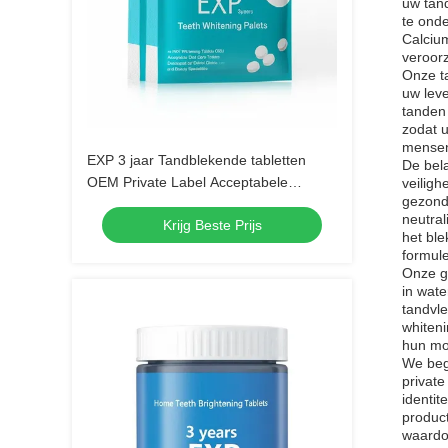
uw tand
te ond
Calcium
veroorz
Onze ta
uw lev
tanden
zodat 
mensen 
EXP 3 jaar Tandblekende tabletten
De bela
OEM Private Label Acceptabele
veiligh
gezond
mondverzorgingstabletten Ontwikkeld
neutral
Krijg Beste Prijs
voor tandheelkundige klinieken en
het bl
schoonheidsspecialisten
formule
Onze gl
in wat
tandvle
whiteni
hun mo
We begr
privat
identit
product
waardoo