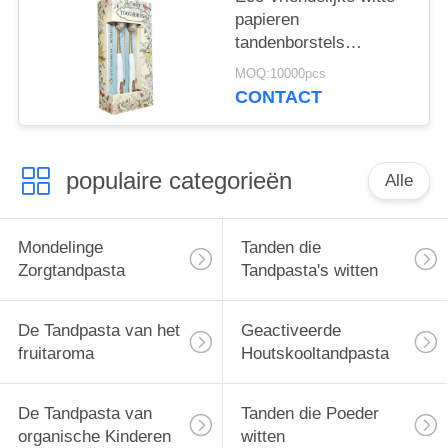
papieren
tandenborstels
verwijderen bacteriën
MOQ:10000pcs
voor diepe
CONTACT
tandreiniging
populaire categorieën
Alle
Mondelinge
Tanden die
Zorgtandpasta
Tandpasta's witten
De Tandpasta van het
Geactiveerde
fruitaroma
Houtskooltandpasta
De Tandpasta van
Tanden die Poeder
organische Kinderen
witten