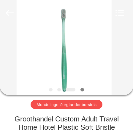
WORLD
ORAL
CARE
CENTER.
All
Rights
Reserved.
HUIS
PRODUCTEN
VIDEO'S
ONGEVEER
ONS
Mondelinge Zorgtandenborstels
FABRIEKSREIS
Groothandel Custom Adult Travel
Home Hotel Plastic Soft Bristle