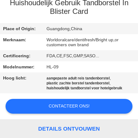
KWALITEITSCONTROLE
Huishoudelijk Gebruik Tandborstel In
Blister Card
CONTACTEER
ONS
Place of Origin:
Guangdong,China
Merknaam:
Worldoralcare/dentifresh/Bright up,or
customers own brand
VERZOEK
Certificering:
FDA,CE,FSC,GMP,SASO...
OM
Modelnummer:
HL-09
EEN
Hoog licht:
,
CITAAT
aangepaste adult reis tandenborstel
,
plastic zachte borstel tandenborstel
huishoudelijk tandborstel voor hotelgebruik
SITEMAP
CONTACTEER ONS!
PRIVACYBELEID
DETAILS ONTVOUWEN