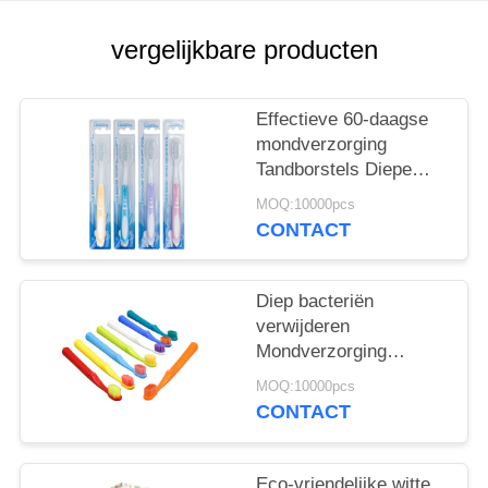
vergelijkbare producten
Effectieve 60-daagse
mondverzorging
Tandborstels Diepe
bacteriën verwijderen
MOQ:10000pcs
Zachtjes reinigen
CONTACT
Diep bacteriën
verwijderen
Mondverzorging
Tandborstels 350g
MOQ:10000pcs
Witte papieren doos 60
CONTACT
dagen gebruik
Eco-vriendelijke witte