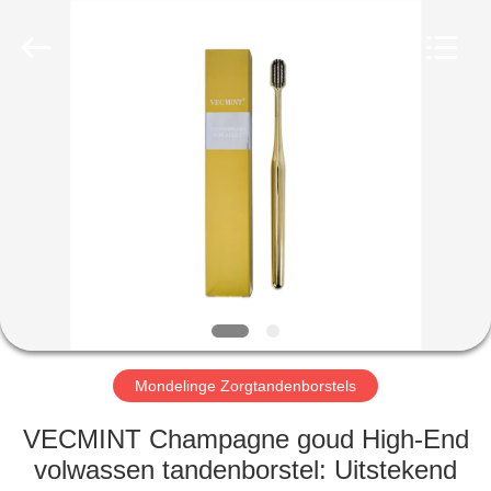
WORLD
ORAL
CARE
CENTER.
All
Rights
Reserved.
HUIS
PRODUCTEN
VIDEO'S
ONGEVEER
ONS
Mondelinge Zorgtandenborstels
FABRIEKSREIS
VECMINT Champagne goud High-End
volwassen tandenborstel: Uitstekend