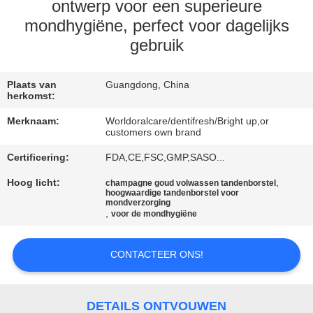
KWALITEITSCONTROLE
ontwerp voor een superieure
mondhygiëne, perfect voor dagelijks
gebruik
CONTACTEER
ONS
Plaats van
Guangdong, China
herkomst:
VERZOEK
Merknaam:
Worldoralcare/dentifresh/Bright up,or
OM
customers own brand
EEN
Certificering:
FDA,CE,FSC,GMP,SASO...
CITAAT
Hoog licht:
,
champagne goud volwassen tandenborstel
hoogwaardige tandenborstel voor
mondverzorging
,
voor de mondhygiëne
SITEMAP
CONTACTEER ONS!
PRIVACYBELEID
DETAILS ONTVOUWEN