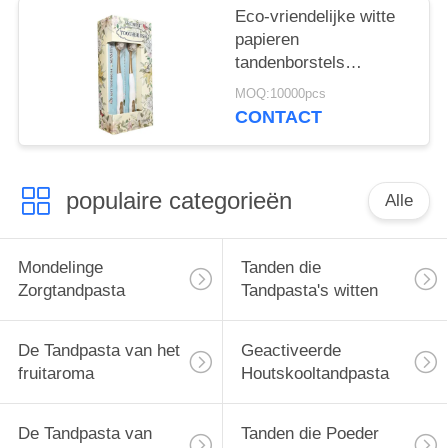
Eco-vriendelijke witte
papieren
tandenborstels
verwijderen bacteriën
MOQ:10000pcs
voor diepe
CONTACT
tandreiniging
populaire categorieën
Alle
Mondelinge
Tanden die
Zorgtandpasta
Tandpasta's witten
De Tandpasta van het
Geactiveerde
fruitaroma
Houtskooltandpasta
De Tandpasta van
Tanden die Poeder