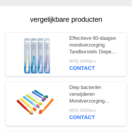
vergelijkbare producten
Effectieve 60-daagse
mondverzorging
Tandborstels Diepe
bacteriën verwijderen
MOQ:10000pcs
Zachtjes reinigen
CONTACT
Diep bacteriën
verwijderen
Mondverzorging
Tandborstels 350g
MOQ:10000pcs
Witte papieren doos 60
CONTACT
dagen gebruik