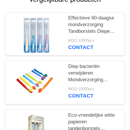
Effectieve 60-daagse
mondverzorging
Tandborstels Diepe
bacteriën verwijderen
MOQ:10000pcs
Zachtjes reinigen
CONTACT
Diep bacteriën
verwijderen
Mondverzorging
Tandborstels 350g
MOQ:10000pcs
Witte papieren doos 60
CONTACT
dagen gebruik
Eco-vriendelijke witte
papieren
tandenborstels