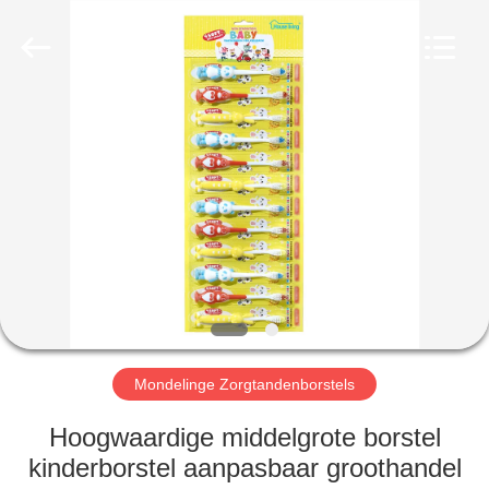
WORLD
ORAL
CARE
CENTER.
All
Rights
Reserved.
HUIS
PRODUCTEN
VIDEO'S
ONGEVEER
ONS
Mondelinge Zorgtandenborstels
FABRIEKSREIS
Hoogwaardige middelgrote borstel
kinderborstel aanpasbaar groothandel