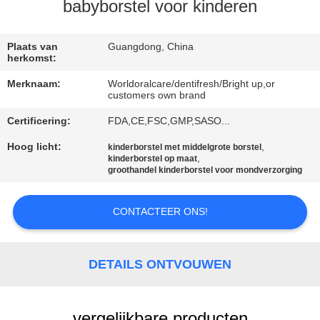
KWALITEITSCONTROLE
babyborstel voor kinderen
CONTACTEER
Plaats van
Guangdong, China
herkomst:
ONS
Merknaam:
Worldoralcare/dentifresh/Bright up,or
customers own brand
VERZOEK
Certificering:
FDA,CE,FSC,GMP,SASO...
OM
Hoog licht:
,
kinderborstel met middelgrote borstel
,
EEN
kinderborstel op maat
groothandel kinderborstel voor mondverzorging
CITAAT
CONTACTEER ONS!
SITEMAP
DETAILS ONTVOUWEN
PRIVACYBELEID
vergelijkbare producten