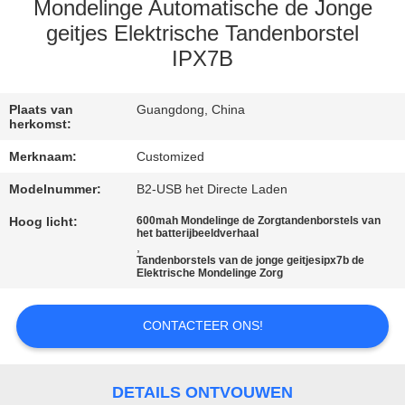
KWALITEITSCONTROLE
Mondelinge Automatische de Jonge
geitjes Elektrische Tandenborstel
IPX7B
CONTACTEER
ONS
Plaats van
Guangdong, China
herkomst:
VERZOEK
Merknaam:
Customized
OM
Modelnummer:
B2-USB het Directe Laden
EEN
Hoog licht:
600mah Mondelinge de Zorgtandenborstels van
CITAAT
het batterijbeeldverhaal
,
Tandenborstels van de jonge geitjesipx7b de
Elektrische Mondelinge Zorg
SITEMAP
CONTACTEER ONS!
PRIVACYBELEID
DETAILS ONTVOUWEN