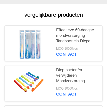
vergelijkbare producten
Effectieve 60-daagse
mondverzorging
Tandborstels Diepe
bacteriën verwijderen
MOQ:10000pcs
Zachtjes reinigen
CONTACT
Diep bacteriën
verwijderen
Mondverzorging
Tandborstels 350g
MOQ:10000pcs
Witte papieren doos 60
CONTACT
dagen gebruik