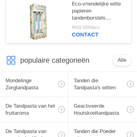
Eco-vriendelijke witte
papieren
tandenborstels
verwijderen bacteriën
MOQ:10000pcs
voor diepe
CONTACT
tandreiniging
populaire categorieën
Alle
Mondelinge
Tanden die
Zorgtandpasta
Tandpasta's witten
De Tandpasta van het
Geactiveerde
fruitaroma
Houtskooltandpasta
De Tandpasta van
Tanden die Poeder