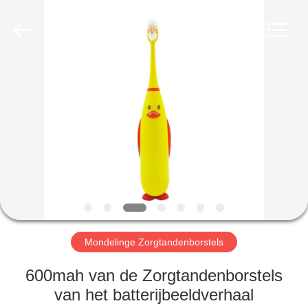
WORLD
ORAL
CARE
CENTER.
All
Rights
Reserved.
HUIS
PRODUCTEN
VIDEO'S
ONGEVEER
ONS
Mondelinge Zorgtandenborstels
FABRIEKSREIS
600mah van de Zorgtandenborstels
van het batterijbeeldverhaal