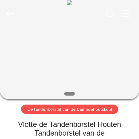
WORLD
ORAL
CARE
CENTER.
All
Rights
Reserved.
HUIS
PRODUCTEN
VIDEO'S
ONGEVEER
ONS
De tandenborstel van de bamboehoutskool
FABRIEKSREIS
Vlotte de Tandenborstel Houten
Tandenborstel van de