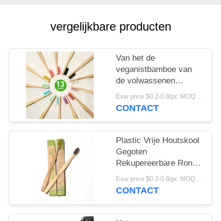
vergelijkbare producten
Van het de
veganistbamboe van
de volwassenen
Mondelinge Zorg de
Exw price $0.2-0.8/pc MOQ:100pcs
Houtskooltandenborstel
CONTACT
Gemengde Kleur
Plastic Vrije Houtskool
Gegoten
Rekupereerbare Ronde
het
Exw price $0.2-0.8/pc MOQ:100pcs
Bamboetandenborstel
CONTACT
van de
Bamboetandenborstel