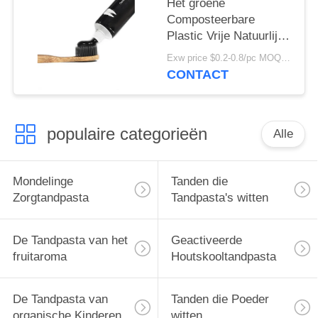
Het groene
Composteerbare
Plastic Vrije Natuurlijke
Embleem van de de
Exw price $0.2-0.8/pc MOQ:100pcs
Tandenborsteldouane
CONTACT
van de
Bamboehoutskool
populaire categorieën
Alle
Mondelinge
Tanden die
Zorgtandpasta
Tandpasta's witten
De Tandpasta van het
Geactiveerde
fruitaroma
Houtskooltandpasta
De Tandpasta van
Tanden die Poeder
organische Kinderen
witten