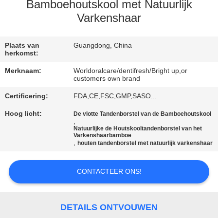
KWALITEITSCONTROLE
Bamboehoutskool met Natuurlijk
Varkenshaar
CONTACTEER
ONS
Plaats van
Guangdong, China
herkomst:
Merknaam:
Worldoralcare/dentifresh/Bright up,or
VERZOEK
customers own brand
OM
Certificering:
FDA,CE,FSC,GMP,SASO...
EEN
Hoog licht:
De vlotte Tandenborstel van de Bamboehoutskool
,
CITAAT
Natuurlijke de Houtskooltandenborstel van het
Varkenshaarbamboe
,
houten tandenborstel met natuurlijk varkenshaar
SITEMAP
CONTACTEER ONS!
PRIVACYBELEID
DETAILS ONTVOUWEN