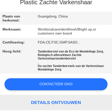
KWALITEITSCONTROLE
Plastic Zachte Varkenshaar
CONTACTEER
Plaats van
Guangdong, China
herkomst:
ONS
Merknaam:
Worldoralcare/dentifresh/Bright up,or
customers own brand
VERZOEK
Certificering:
FDA,CE,FSC,GMP,SASO...
OM
Hoog licht:
,
Tandenborstel van de Eco de Mondelinge Zorg
Biologisch afbreekbare Zachte
EEN
Varkenshaartandenborstel
,
CITAAT
De zachte Tandenborstels van de Varkenshaar
Mondelinge Zorg
SITEMAP
CONTACTEER ONS!
PRIVACYBELEID
DETAILS ONTVOUWEN