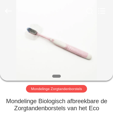
WORLD
ORAL
CARE
CENTER.
All
Rights
Reserved.
HUIS
PRODUCTEN
VIDEO'S
ONGEVEER
ONS
Mondelinge Zorgtandenborstels
FABRIEKSREIS
Mondelinge Biologisch afbreekbare de
Zorgtandenborstels van het Eco