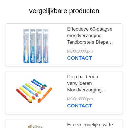
vergelijkbare producten
Effectieve 60-daagse
mondverzorging
Tandborstels Diepe
bacteriën verwijderen
MOQ:10000pcs
Zachtjes reinigen
CONTACT
Diep bacteriën
verwijderen
Mondverzorging
Tandborstels 350g
MOQ:10000pcs
Witte papieren doos 60
CONTACT
dagen gebruik
Eco-vriendelijke witte