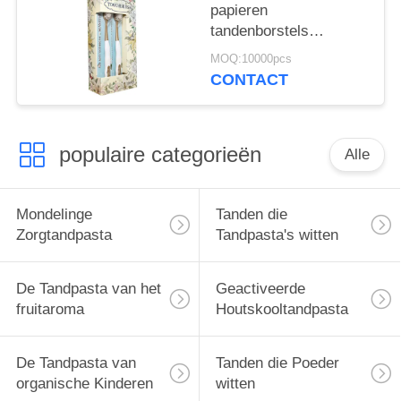
papieren
tandenborstels
verwijderen bacteriën
MOQ:10000pcs
voor diepe
CONTACT
tandreiniging
populaire categorieën
Alle
Mondelinge
Tanden die
Zorgtandpasta
Tandpasta's witten
De Tandpasta van het
Geactiveerde
fruitaroma
Houtskooltandpasta
De Tandpasta van
Tanden die Poeder
organische Kinderen
witten