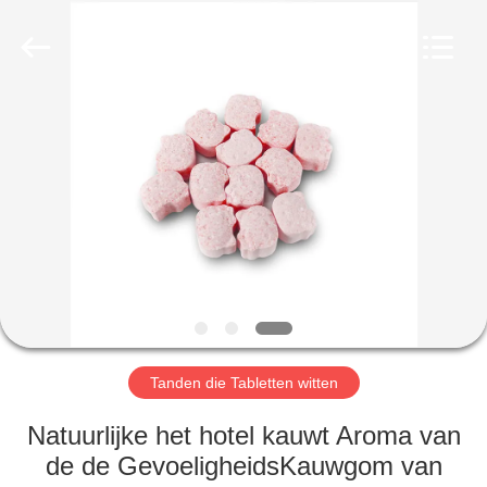
WORLD
ORAL
CARE
CENTER.
All
Rights
Reserved.
HUIS
PRODUCTEN
VIDEO'S
ONGEVEER
ONS
Tanden die Tabletten witten
FABRIEKSREIS
Natuurlijke het hotel kauwt Aroma van
de de GevoeligheidsKauwgom van