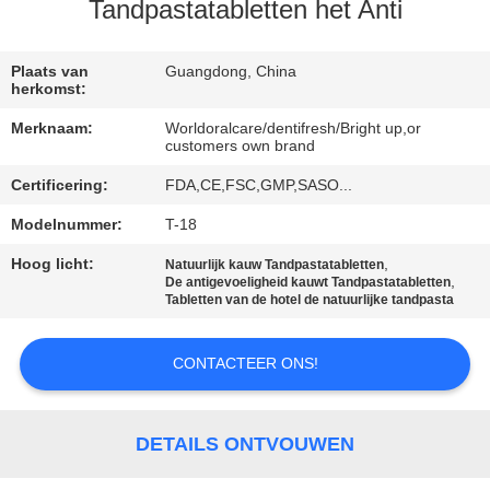
KWALITEITSCONTROLE
Tandpastatabletten het Anti
CONTACTEER
Plaats van
Guangdong, China
herkomst:
ONS
Merknaam:
Worldoralcare/dentifresh/Bright up,or
customers own brand
VERZOEK
Certificering:
FDA,CE,FSC,GMP,SASO...
OM
Modelnummer:
T-18
EEN
Hoog licht:
,
Natuurlijk kauw Tandpastatabletten
CITAAT
,
De antigevoeligheid kauwt Tandpastatabletten
Tabletten van de hotel de natuurlijke tandpasta
SITEMAP
CONTACTEER ONS!
PRIVACYBELEID
DETAILS ONTVOUWEN