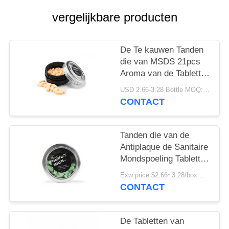
vergelijkbare producten
De Te kauwen Tanden
die van MSDS 21pcs
Aroma van de Tabletten
het Chemisch
USD 2.66-3.28 Bottle MOQ:150 Flessen
afbreekbare Kauwgom
CONTACT
witten
Tanden die van de
Antiplaque de Sanitaire
Mondspoeling Tabletten
Zonder binnenband
Exw price $2.66~3.28/box MOQ:5000 Dozen
witten
CONTACT
De Tabletten van