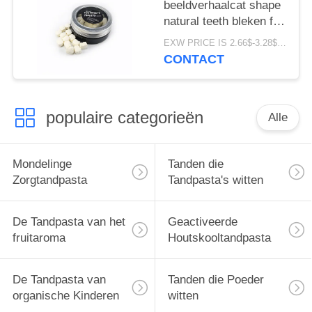
beeldverhaalcat shape
natural teeth bleken fris
worden het Pakket van
EXW PRICE IS 2.66$-3.28$/BOTTLE MOQ:de doos van 60pcs *100
de Ademdoos
CONTACT
populaire categorieën
Alle
Mondelinge
Tanden die
Zorgtandpasta
Tandpasta's witten
De Tandpasta van het
Geactiveerde
fruitaroma
Houtskooltandpasta
De Tandpasta van
Tanden die Poeder
organische Kinderen
witten