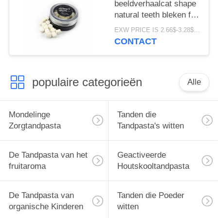
beeldverhaalcat shape
natural teeth bleken fris
worden het Pakket van
EXW PRICE IS 2.66$-3.28$/BOTTLE MOQ:de doos van 60pcs *100
de Ademdoos
CONTACT
populaire categorieën
Alle
Mondelinge
Tanden die
Zorgtandpasta
Tandpasta's witten
De Tandpasta van het
Geactiveerde
fruitaroma
Houtskooltandpasta
De Tandpasta van
Tanden die Poeder
organische Kinderen
witten