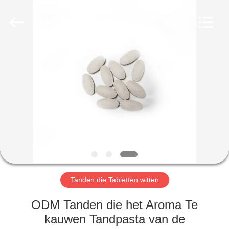
WORLD
ORAL
CARE
CENTER.
All
Rights
Reserved.
HUIS
PRODUCTEN
VIDEO'S
ONGEVEER
ONS
Tanden die Tabletten witten
FABRIEKSREIS
ODM Tanden die het Aroma Te
kauwen Tandpasta van de