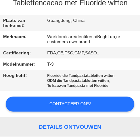
KWALITEITSCONTROLE
Tablettencacao met Fluoride witten
CONTACTEER
Plaats van
Guangdong, China
herkomst:
ONS
Merknaam:
Worldoralcare/dentifresh/Bright up,or
customers own brand
VERZOEK
Certificering:
FDA,CE,FSC,GMP,SASO...
OM
Modelnummer:
T-9
EEN
Hoog licht:
,
Fluoride die Tandpastatabletten witten
CITAAT
,
ODM die Tandpastatabletten witten
Te kauwen Tandpasta met Fluoride
SITEMAP
CONTACTEER ONS!
PRIVACYBELEID
DETAILS ONTVOUWEN