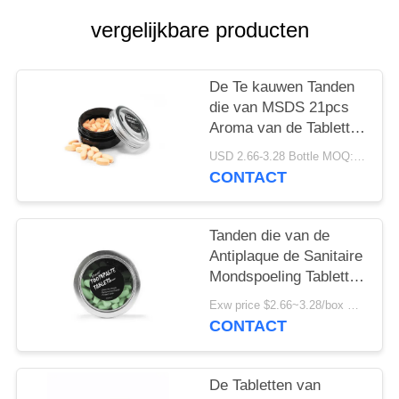
vergelijkbare producten
De Te kauwen Tanden
die van MSDS 21pcs
Aroma van de Tabletten
het Chemisch
USD 2.66-3.28 Bottle MOQ:150 Flessen
afbreekbare Kauwgom
CONTACT
witten
Tanden die van de
Antiplaque de Sanitaire
Mondspoeling Tabletten
Zonder binnenband
Exw price $2.66~3.28/box MOQ:5000 Dozen
witten
CONTACT
De Tabletten van