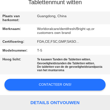
KWALITEITSCONTROLE
Tablettenmunt witten
CONTACTEER
Plaats van
Guangdong, China
herkomst:
ONS
Merknaam:
Worldoralcare/dentifresh/Bright up,or
customers own brand
VERZOEK
Certificering:
FDA,CE,FSC,GMP,SASO...
OM
Modelnummer:
T-5
EEN
Hoog licht:
,
Te kauwen Tanden die Tabletten witten
CITAAT
,
Gevoeligheidstanden die Tabletten witten
De tabletten van de de gevoeligheidstandpasta
van het muntaroma
SITEMAP
CONTACTEER ONS!
PRIVACYBELEID
DETAILS ONTVOUWEN