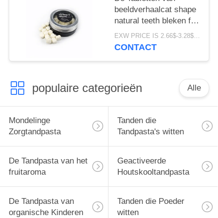
beeldverhaalcat shape
natural teeth bleken fris
worden het Pakket van
EXW PRICE IS 2.66$-3.28$/BOTTLE MOQ:de doos van 60pcs *100
de Ademdoos
CONTACT
populaire categorieën
Alle
Mondelinge
Tanden die
Zorgtandpasta
Tandpasta's witten
De Tandpasta van het
Geactiveerde
fruitaroma
Houtskooltandpasta
De Tandpasta van
Tanden die Poeder
organische Kinderen
witten