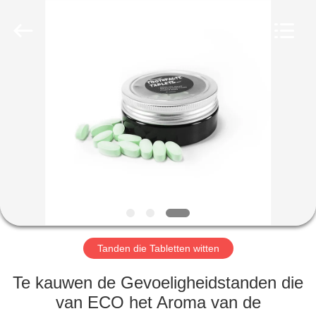
WORLD
ORAL
CARE
CENTER.
All
Rights
Reserved.
HUIS
PRODUCTEN
VIDEO'S
ONGEVEER
ONS
Tanden die Tabletten witten
FABRIEKSREIS
Te kauwen de Gevoeligheidstanden die
van ECO het Aroma van de