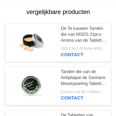
vergelijkbare producten
De Te kauwen Tanden
die van MSDS 21pcs
Aroma van de Tabletten
het Chemisch
USD 2.66-3.28 Bottle MOQ:150 Flessen
afbreekbare Kauwgom
CONTACT
witten
Tanden die van de
Antiplaque de Sanitaire
Mondspoeling Tabletten
Zonder binnenband
Exw price $2.66~3.28/box MOQ:5000 Dozen
witten
CONTACT
De Tabletten van