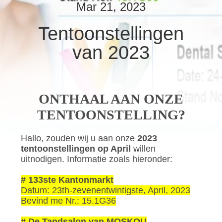
KWALITEITSCONTROLE
Mar 21, 2023
Tentoonstellingen
CONTACTEER
van 2023
ONS
VERZOEK
OM
ONTHAAL AAN ONZE
EEN
TENTOONSTELLING?
CITAAT
Hallo, zouden wij u aan onze
2023
tentoonstellingen op April
willen
SITEMAP
uitnodigen. Informatie zoals hieronder:
# 133ste Kantonmarkt
PRIVACYBELEID
Datum: 23th-zevenentwintigste, April, 2023
Bevind me Nr.: 15.1G36
# De Tandsalon van MOSKOU