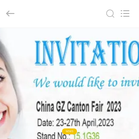
WORLD
ORAL
CARE
CENTER.
All
Rights
Reserved.
HUIS
PRODUCTEN
VIDEO'S
ONGEVEER
ONS
FABRIEKSREIS
NEWS