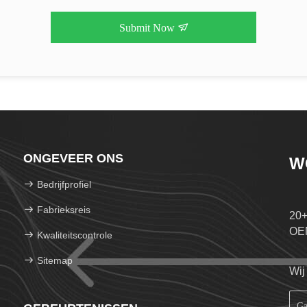
Submit Now
ONGEVEER ONS
W
Bedrijfprofiel
Fabrieksreis
20+
OE
Kwaliteitscontrole
Sitemap
Wij