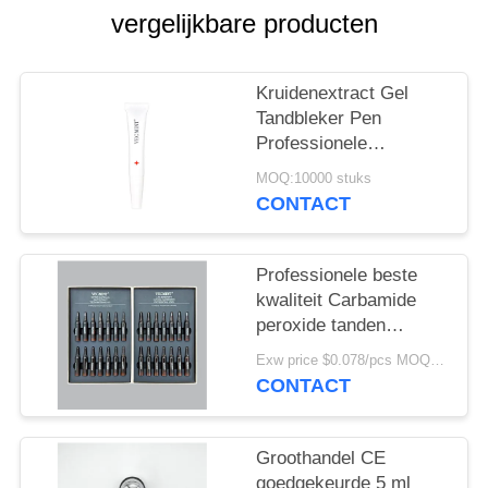
vergelijkbare producten
Kruidenextract Gel
Tandbleker Pen
Professionele
Dagelijkse Instant
MOQ:10000 stuks
Bleker Pen Voor
CONTACT
dagelijks thuis Gebruik
van andere blekende
producten
Professionele beste
kwaliteit Carbamide
peroxide tanden
whitening gel van hoge
Exw price $0.078/pcs MOQ:30000pcs
kwaliteit CE MSDS
CONTACT
tanden whitening gel
set voor thuis
Groothandel CE
goedgekeurde 5 ml