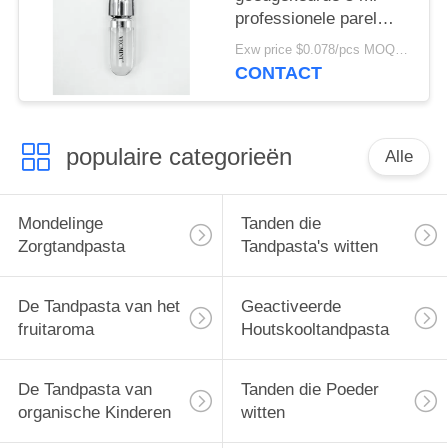
professionele parel
tanden whitening gel
Exw price $0.078/pcs MOQ:30000pcs
Carbamide peroxide
CONTACT
tanden whitening gel
populaire categorieën
Alle
Mondelinge
Tanden die
Zorgtandpasta
Tandpasta's witten
De Tandpasta van het
Geactiveerde
fruitaroma
Houtskooltandpasta
De Tandpasta van
Tanden die Poeder
organische Kinderen
witten