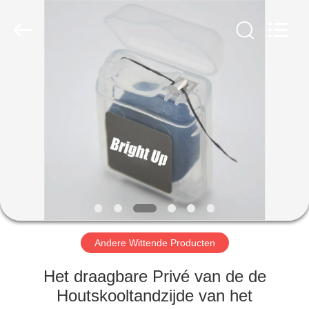
WORLD
ORAL
CARE
CENTER.
All
Rights
Reserved.
HUIS
PRODUCTEN
VIDEO'S
ONGEVEER
ONS
Andere Wittende Producten
FABRIEKSREIS
Het draagbare Privé van de de
Houtskooltandzijde van het