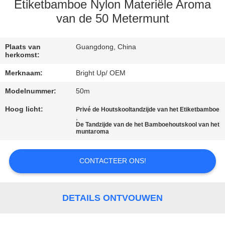
KWALITEITSCONTROLE
Etiketbamboe Nylon Materiële Aroma
van de 50 Metermunt
CONTACTEER
ONS
Plaats van
Guangdong, China
herkomst:
Merknaam:
Bright Up/ OEM
VERZOEK
Modelnummer:
50m
OM
Hoog licht:
Privé de Houtskooltandzijde van het Etiketbamboe
EEN
,
De Tandzijde van de het Bamboehoutskool van het
CITAAT
muntaroma
SITEMAP
CONTACTEER ONS!
PRIVACYBELEID
DETAILS ONTVOUWEN