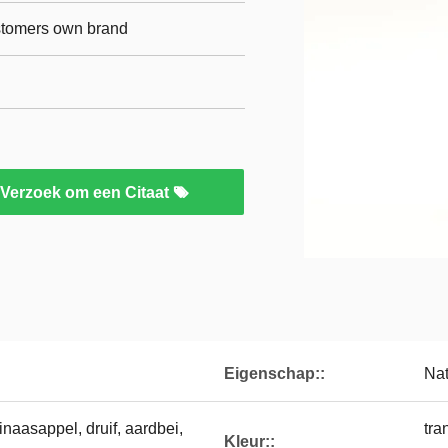
ustomers own brand
Verzoek om een Citaat
Eigenschap::
Nat
inaasappel, druif, aardbei,
tra
Kleur::