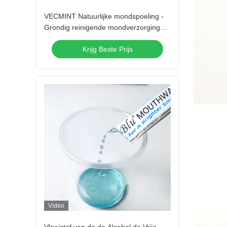
VECMINT Natuurlijke mondspoeling -
Grondig reinigende mondverzorging
Spoelen met luxe plantaardige
Krijg Beste Prijs
essentie-olie voor frisse adem 500 ml
Video