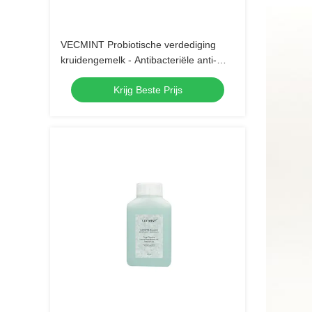
VECMINT Probiotische verdediging
kruidengemelk - Antibacteriële anti-
holtes mondspoeling (balans bacteriële
Krijg Beste Prijs
flora & frisse adem) 500 ml Bulk