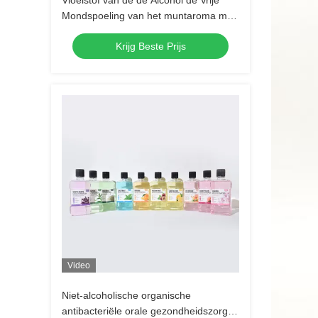
Vloeistof van de de Alcohol de Vrije
Mondspoeling van het muntaroma met
Sachetzak 10ml
Krijg Beste Prijs
Video
Niet-alcoholische organische
antibacteriële orale gezondheidszorg