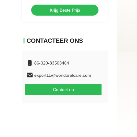
Fruitsmaak 250 ml mondwater voor
Krijg Beste Prijs
tandvleesgezondheid
CONTACTEER ONS
86-020-83503464
export11@worldoralcare.com
Contact nu