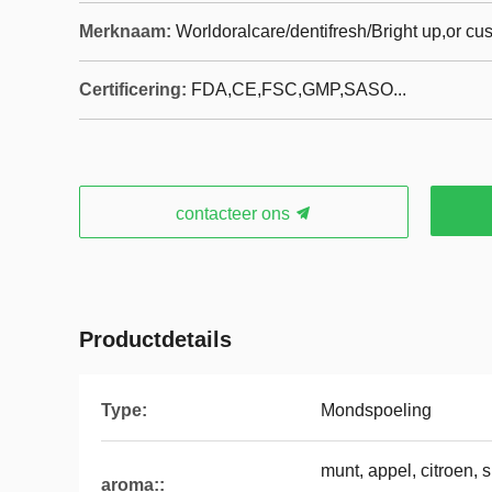
Merknaam:
Worldoralcare/dentifresh/Bright up,or c
Certificering:
FDA,CE,FSC,GMP,SASO...
contacteer ons
Productdetails
Type:
Mondspoeling
munt, appel, citroen, s
aroma::