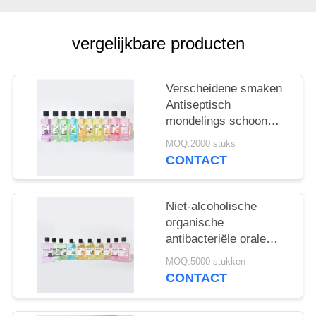
vergelijkbare producten
Verscheidene smaken
Antiseptisch
mondelings schoon
koel vers non-alcohol
MOQ:2000 stuks
mondwater voor
CONTACT
dagelijkse
mondhygiëne
Niet-alcoholische
organische
antibacteriële orale
gezondheidszorg
MOQ:5000 stukken
Fruitsmaak 250 ml
CONTACT
mondwater voor
tandvleesgezondheid