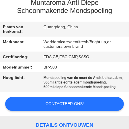
KWALITEITSCONTROLE
Muntaroma Anti Diepe
Schoonmakende Mondspoeling
CONTACTEER
ONS
Plaats van
Guangdong, China
herkomst:
Merknaam:
Worldoralcare/dentifresh/Bright up,or
VERZOEK
customers own brand
OM
Certificering:
FDA,CE,FSC,GMP,SASO...
EEN
Modelnummer:
BP-500
CITAAT
Hoog licht:
,
Mondspoeling van de munt de Antislechte adem
,
500ml antislechte ademmondspoeling
500ml diepe Schoonmakende Mondspoeling
SITEMAP
CONTACTEER ONS!
PRIVACYBELEID
DETAILS ONTVOUWEN