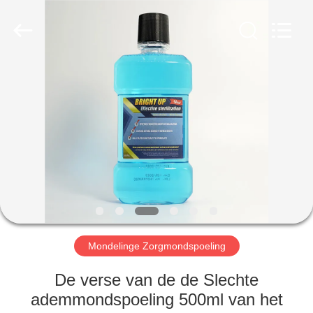
WORLD
ORAL
CARE
CENTER.
All
Rights
Reserved.
HUIS
PRODUCTEN
VIDEO'S
ONGEVEER
ONS
Mondelinge Zorgmondspoeling
FABRIEKSREIS
De verse van de de Slechte
ademmondspoeling 500ml van het