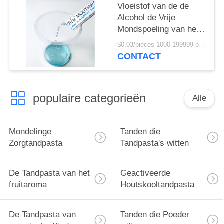
Vloeistof van de de
Alcohol de Vrije
Mondspoeling van het
muntaroma met
$0.03/pieces 1000-199999 pieces MOQ:1000 stukken
Sachetzak 10ml
CONTACT
populaire categorieën
Alle
Mondelinge
Tanden die
Zorgtandpasta
Tandpasta's witten
De Tandpasta van het
Geactiveerde
fruitaroma
Houtskooltandpasta
De Tandpasta van
Tanden die Poeder