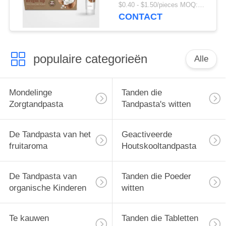
van de Kokosnotenolie
$0.40 - $1.50/pieces MOQ:240 Stukken
CONTACT
populaire categorieën
Alle
Mondelinge
Tanden die
Zorgtandpasta
Tandpasta's witten
De Tandpasta van het
Geactiveerde
fruitaroma
Houtskooltandpasta
De Tandpasta van
Tanden die Poeder
organische Kinderen
witten
Te kauwen
Tanden die Tabletten