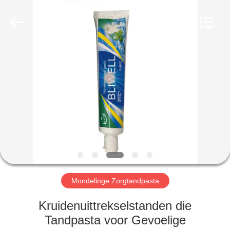
WORLD
ORAL
CARE
CENTER.
All
Rights
Reserved.
HUIS
PRODUCTEN
VIDEO'S
ONGEVEER
ONS
Mondelinge Zorgtandpasta
FABRIEKSREIS
Kruidenuittrekselstanden die
Tandpasta voor Gevoelige