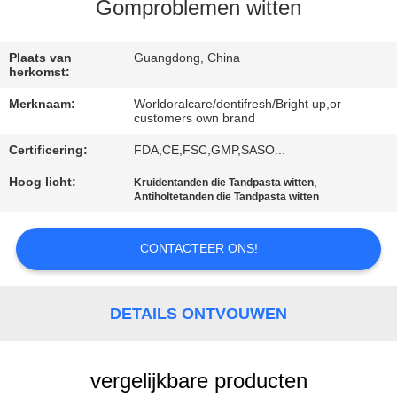
KWALITEITSCONTROLE
Gomproblemen witten
CONTACTEER
Plaats van
Guangdong, China
herkomst:
ONS
Merknaam:
Worldoralcare/dentifresh/Bright up,or
customers own brand
VERZOEK
Certificering:
FDA,CE,FSC,GMP,SASO...
OM
Hoog licht:
,
Kruidentanden die Tandpasta witten
EEN
Antiholtetanden die Tandpasta witten
CITAAT
CONTACTEER ONS!
SITEMAP
DETAILS ONTVOUWEN
PRIVACYBELEID
vergelijkbare producten