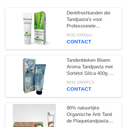
Dentifreshtanden die
Tandpasta's voor
Professionele
Mondelinge niet Giftige
MOQ:10000pcs
Zorg witten
CONTACT
Tandenbleken Bloem
Aroma Tandpasta met
Sorbitol Silica 400g Wit
Papier Tube Doos
MOQ:10000PCS
CONTACT
90% natuurlijke
Organische Anti Tand
de Plaquetandpasta