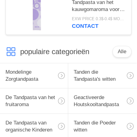
Tandpasta van het
kauwgomaroma voor
Gevoelige Tanden
EXW PRICE 0.3$-0.4$ MOQ:500pcs-30000pcs
CONTACT
populaire categorieën
Alle
Mondelinge
Tanden die
Zorgtandpasta
Tandpasta's witten
De Tandpasta van het
Geactiveerde
fruitaroma
Houtskooltandpasta
De Tandpasta van
Tanden die Poeder
organische Kinderen
witten