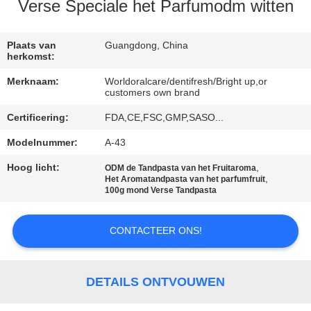
KWALITEITSCONTROLE
Verse Speciale het Parfumodm witten
CONTACTEER
Plaats van
Guangdong, China
herkomst:
ONS
Merknaam:
Worldoralcare/dentifresh/Bright up,or
customers own brand
VERZOEK
Certificering:
FDA,CE,FSC,GMP,SASO...
OM
Modelnummer:
A-43
EEN
Hoog licht:
,
ODM de Tandpasta van het Fruitaroma
CITAAT
,
Het Aromatandpasta van het parfumfruit
100g mond Verse Tandpasta
SITEMAP
CONTACTEER ONS!
PRIVACYBELEID
DETAILS ONTVOUWEN