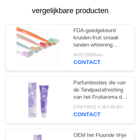
vergelijkbare producten
FDA-goedgekeurd
kruiden-fruit smaak
tanden whitening
tandpasta voor alle
MOQ:10000sets
leeftijden
CONTACT
Parfumbosbes die van
de Tandpastafreshing
van het Fruitaroma de
Adem 100G witten
EXW PRICE 0.3$-0.4$ MOQ:500pcs-30000pcs
CONTACT
OEM het Fluoride Vrije