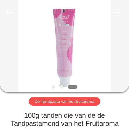
WORLD
ORAL
CARE
CENTER.
All
Rights
Reserved.
HUIS
PRODUCTEN
VIDEO'S
ONGEVEER
ONS
De Tandpasta van het fruitaroma
FABRIEKSREIS
100g tanden die van de de
Tandpastamond van het Fruitaroma