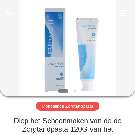
WORLD
ORAL
CARE
CENTER.
All
Rights
Reserved.
HUIS
PRODUCTEN
VIDEO'S
ONGEVEER
ONS
Mondelinge Zorgtandpasta
FABRIEKSREIS
Diep het Schoonmaken van de de
Zorgtandpasta 120G van het