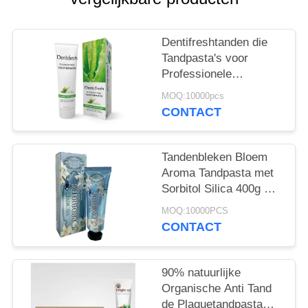
Dentifreshtanden die
Tandpasta's voor
Professionele
Mondelinge niet Giftige
MOQ:10000pcs
Zorg witten
CONTACT
Tandenbleken Bloem
Aroma Tandpasta met
Sorbitol Silica 400g Wit
Papier Tube Doos
MOQ:10000PCS
CONTACT
90% natuurlijke
Organische Anti Tand
de Plaquetandpasta