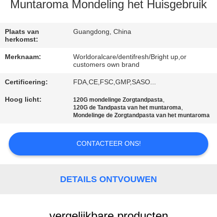
KWALITEITSCONTROLE
Muntaroma Mondeling het Huisgebruik
CONTACTEER
Plaats van
Guangdong, China
herkomst:
ONS
Merknaam:
Worldoralcare/dentifresh/Bright up,or
customers own brand
VERZOEK
Certificering:
FDA,CE,FSC,GMP,SASO...
OM
Hoog licht:
,
120G mondelinge Zorgtandpasta
,
EEN
120G de Tandpasta van het muntaroma
Mondelinge de Zorgtandpasta van het muntaroma
CITAAT
CONTACTEER ONS!
SITEMAP
DETAILS ONTVOUWEN
PRIVACYBELEID
vergelijkbare producten