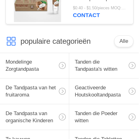
van de Kokosnotenolie
$0.40 - $1.50/pieces MOQ:240 Stukken
CONTACT
populaire categorieën
Alle
Mondelinge
Tanden die
Zorgtandpasta
Tandpasta's witten
De Tandpasta van het
Geactiveerde
fruitaroma
Houtskooltandpasta
De Tandpasta van
Tanden die Poeder
organische Kinderen
witten